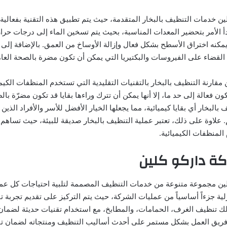
ن خدمات التنظيف بالبخار المتقدمة، حيث يتم تطبيق هذه التقنية بفعالية ل
بدأ الأمر بتحضير المعدات المناسبة، بحيث يتم تسخين الماء إلى درجات حرار
يمكنه اختراق الأسطح بشكل فعال وإزالة الأوساخ من العمق. بالإضافة إلى 
لقضاء على الفيروسات والبكتيريا التي يمكن أن تكون مضرة بالصحة العام
قارنة التنظيف بالبخار بالتقنيات التقليدية التي تستخدم المنظفات الكي
ون فعالة إلى حد ما، إلا أنها يمكن أن تترك وراءها بقايا قد تكون مضرّة با
ف بالبخار أي بقايا كيميائية، مما يجعلها الخيار الأفضل للأسر والأفراد الذين
علاوة على ذلك، تعتبر عملية التنظيف بالبخار صديقة للبيئة، حيث تساهم 
المنظفات الكيميائية.
ة داركو كلين
لين مجموعة متنوعة من خدمات التنظيف المصممة لتلبية احتياجات كل ع
لية جزءاً أساسياً من عمليات الشركة، حيث يتم التركيز على تقديم تجربة 
لك تنظيف الغرف، الحمامات، والمطابخ، مع استخدام تقنيات حديثة لضما
 فريق العمل بشكل مستمر على أحدث أساليب التنظيف ومنتجاته لضمان تق