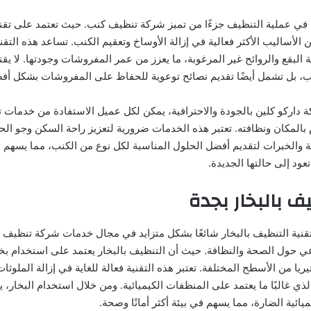
ة في عملية التنظيف جزءًا من تميز شركة تنظيف كنب. حيث تعتمد على تقن
من الأساليب الأكثر فعالية في إزالة الأوساخ وتعقيم الكنب. تساعد هذه الت
ة البقع والروائح غير المرغوبة، ما يعزز من عمر المفروشات وجودتها. لا يق
 بل تشمل أيضًا تقديم نصائح توعوية للحفاظ على المفروشات بشكل أف
ة داركو كلين بالجودة والاحترافية، يمكن لكل عميل الاستفادة من خدمات 
المكان ونظافته. تعتبر هذه الخدمات ضرورية لتعزيز راحة السكن وجو الحيا
 والخبرات لتقديم أفضل الحلول المناسبة لكل نوع من الكنب، مما يسهم ف
ود إلى حالتها الجديدة.
 بالبخار بجدة
قنية التنظيف بالبخار شائعًا بشكل متزايد في مجال خدمات شركة تنظيف با
عي حول الصحة والنظافة. حيث أن التنظيف بالبخار يعتمد على استخدام بخا
ريا من الأسطح المختلفة. تعتبر هذه التقنية فعالة للغاية في إزالة الملوثات
لذي غالبًا ما يعتمد على المنظفات الكيميائية. ومن خلال استخدام البخار، 
يائية الضارة، مما يسهم في بيئة أكثر أمانًا وصحة.