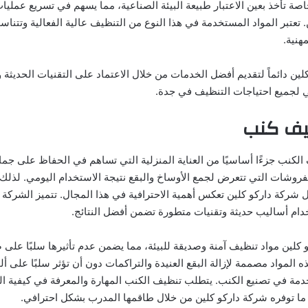
اصة تأخذ بعين الاعتبار طبيعة البيئة الصناعية، مما يسهم في تسريع عمليات
 تعتبر المواد المستخدمة في هذا النوع من التنظيف عالية الفعالية وتتناس
هنية.
ن دائماً لتقديم أفضل الخدمات من خلال الاعتماد على التقنيات الحديثة وا
لي لجميع احتياجات التنظيف في جدة.
يف كنب
لكنب جزءًا أساسيًا من العناية المنزلية التي تساهم في الحفاظ على جما
فروشات التي تتعرض لجمع الأوساخ والبقع نتيجة الاستخدام اليومي. لذلك، 
ركة داركو كلين تعكس أهمية الاحترافية في هذا المجال. تتميز الشركة 
ام أساليب حديثة وتقنيات متطورة تضمن أفضل النتائج.
لين مواد تنظيف آمنة وصديقة للبيئة، مما يضمن عدم تأثيرها سلبًا على ص
ذه المواد مصممة لإزالة البقع العنيدة والتراكمات دون أن تؤثر سلبًا على أل
دمة في تصنيع الكنب. يتطلب تنظيف الكنب المهارة والمعرفة في كيفية ا
ا ما توفره شركة داركو كلين من خلال طاقمها المدرب بشكل احترافي.