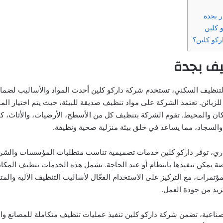
ر بجدة
 كلين
اركو كلين؟
ف بجدة
تنظيف السكني، تستخدم شركة داركو كلين أحدث المواد والأساليب لضم
للزبائن. تعتمد الشركة على مواد تنظيف صديقة للبيئة، حيث يتم اختيار الموا
ن والمحيط. تقوم الشركة بتنظيف كل من الأسطح، الأرضيات، والأثاث، ك
 والسجاد، مما يساعد في خلق بيئة منزلية صحية ونظيفة.
اري، توفر داركو كلين خدمات تصميمية تناسب متطلبات المؤسسات والشرك
مكن تنفيذها بانتظام أو عند الحاجة. تشمل هذه الخدمات تنظيف المكات
ؤتمرات، مع التركيز على الاستخدام الفعّال لأساليب التنظيف الآلية والم
يد من جودة العمل.
صناعية، تضمن شركة داركو كلين تنفيذ عمليات تنظيف متكاملة للمصانع وال