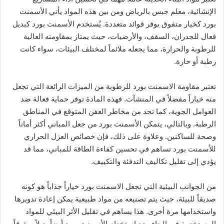
الإنشائية، معلم جبس بالرياض ومن بين هذه المواد يأتي الأسمنت
بورد كخيار متفوق يوفر فوائد متعددة. يُستخدم الأسمنت بورد كبديل
فعال للجدران، السقف، والأرضيات، حيث يمتاز بمقاومته العالية
للرطوبة والحرارة، مما يجعله ملائماً لمختلف البيئات، سواء كانت
رطبة أو حارة.
تعتبر مقاومة الاسمنت بورد للرطوبة من الميزات الرائعة التي تجعل
منه خياراً مفضلاً في المنشآت. فهذه المادة توفر حماية فعالة ضد
العوامل الجوية، كما تحد من مخاطر العفن المتوقع في المناطق
الرطبة. وبالتالي، يتمكن الأسمنت بورد من جعل المباني أكثر أماناً
وصحة للساكنين. وعلاوة على ذلك، فإن خصائص العزل الحراري
للأسمنت بورد تساهم في تحسين كفاءة الطاقة للمباني، مما قد
يؤدي إلى تقليل تكاليف التدفئة والتكييف.
من الجوانب البيئية التي تجعل الاسمنت بورد خياراً جذاباً هو كونه
صديقاً للبيئة، حيث يتم تصنيعه من مواد طبيعية يمكن إعادة تدويرها
واستخدامها مرة أخرى. هذا يساهم في تقليل الأثر البيئي للمواد
المستخدمة في البناء. يعد استخدام الأسمنت بورد أيضاً بديلاً موثوقاً