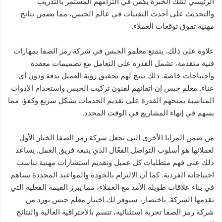
الرئيسي لتلك الخبرة يكمن في التزامهم المستمر بالتدريب
والتحديث على أحدث التقنيات في عالم الجبس، مما يضمن نتائج
مهنية تفوق توقعات العملاء.
علاوة على ذلك، يتمتع معلمو الجبس في شركة رمز الصفا بمهارات
فنية متقدمة، تشمل القدرة على التعامل مع تصميمات معقدة
واحتياجات خاصة. ذلك يتيح لهم تحقيق رؤية العميل بدقة ودون أي
عناء. معلم جبس إن اتقانهم لفنون تركيب الجبس واستخدام الأدوات
المناسبة يمنحهم القدرة على تقديم الخدمات بشكل سريع وكفؤ، مما
يسهم في إنهاء المشاريع في الوقت المحدد.
من ضمن المزايا الأخرى التي تجعل شركة رمز الصفا الخيار الأول
لعملائها هو أسلوب التواصل الفعّال الذي يتبعه فريق العمل. يساعد
ذلك على فهم متطلبات كل عميل وتقديم استشارات مهنية تناسب
احتياجاته الفردية. كما أن الالتزام بالجودة والمواعيد المحددة يساهم
في بناء علاقات طويلة الأمد مع العملاء، مما يبرز القيمة الفعلية التي
تقدمها الشركة. باختصار، سيوفر لك اختيار معلم جبس بورد من
شركة رمز الصفا تجربة استثنائية، تتسم بالاحترافية العالية والنتائج