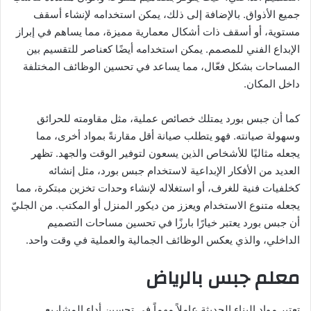
جميع الأذواق. بالإضافة إلى ذلك، يمكن استخدامه لإنشاء أسقف
مستوية، أو أسقف ذات أشكال معمارية مميزة، مما يساهم في إبراز
الإبداع الفني للمصمم. يمكن استخدامه أيضًا كعناصر للتقسيم بين
المساحات بشكل فعّال، مما يساعد في تحسين الوظائف المختلفة
داخل المكان.
كما أن جبس بورد يمتلك خصائص عملية، مثل مقاومته للحرائق
وسهولة صيانته. فهو يتطلب صيانة أقل مقارنةً بمواد أخرى، مما
يجعله مثاليًا للأشخاص الذين يسعون لتوفير الوقت والجهد. تظهر
العديد من الأفكار الإبداعية لاستخدام جبس بورد، مثل إنشائه
كخلفيات فنية للغرف، أو استغلاله لإنشاء وحدات تخزين مبتكرة، مما
يجعله متنوع الاستخدام ويعزز من ديكور المنزل أو المكتب. من الجليّ
أن جبس بورد يعتبر خيارًا بارزًا في تحسين مساحات التصميم
الداخلي، والذي يعكس الوظائف الجمالية والعملية في وقت واحد.
معلم جبس بالرياض
تعتبر مواد البناء الحديثة عاملاً مهماً في تحسين أداء المشاريع