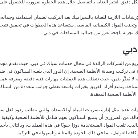
 دقيق. تُعتبر العناية بالتفاصيل خلال هذه الخطوة ضرورية للحصول على ن
 الإرشادات اللازمة للعناية بالسيراميك بعد التركيب لضمان استدامته وجماله
وتجنب المواد الكيميائية القاسية. ستساعد هذه الخطوات في تحقيق نتيجة ن
 تجربة ناجحة تعزز من جمالية المساحات في دبي.
دبي
سريع من الشركات الرائدة في مجال خدمات سباك في دبي، حيث تقدم مجم
ي تركيب وصيانة الأنظمة الصحية. إن الدور الذي يلعبه السباكون في ضم
لا يُقدَّر بثمن، حيث تتطلب هذه العمليات مهارات فنية دقيقة ومعرفة عمي
متاحة. يتمتع أفراد الفريق بخبرات واسعة تغطي جوانب متعددة من السباكة 
الأنظمة الصحية المعقدة.
ات عدة، مثل إدارة تسربات المياه أو الانسداد، والتي تتطلب ردود فعل س
لة. من الضروري أن يتمتع السباكون بفهم شامل للأنظمة الصحية وكيفية تن
يب. تلعب المواد المستخدمة دورًا حيويًا في هذه العمليات، وبالتالي يأخ
ر كافة العوامل، بما في ذلك الجودة والمتانة والسهولة في التركيب.