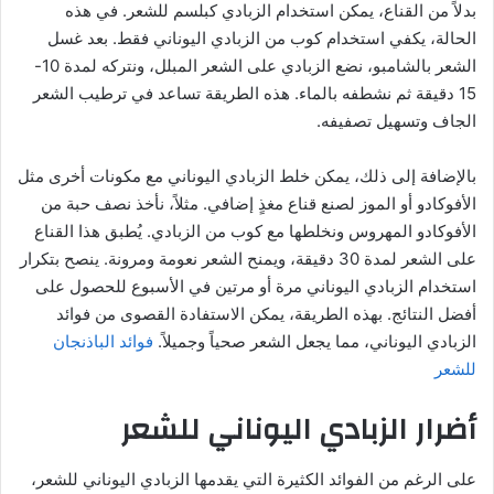
بدلاً من القناع، يمكن استخدام الزبادي كبلسم للشعر. في هذه
الحالة، يكفي استخدام كوب من الزبادي اليوناني فقط. بعد غسل
الشعر بالشامبو، نضع الزبادي على الشعر المبلل، ونتركه لمدة 10-
15 دقيقة ثم نشطفه بالماء. هذه الطريقة تساعد في ترطيب الشعر
الجاف وتسهيل تصفيفه.
بالإضافة إلى ذلك، يمكن خلط الزبادي اليوناني مع مكونات أخرى مثل
الأفوكادو أو الموز لصنع قناع مغذٍ إضافي. مثلاً، نأخذ نصف حبة من
الأفوكادو المهروس ونخلطها مع كوب من الزبادي. يُطبق هذا القناع
على الشعر لمدة 30 دقيقة، ويمنح الشعر نعومة ومرونة. ينصح بتكرار
استخدام الزبادي اليوناني مرة أو مرتين في الأسبوع للحصول على
أفضل النتائج. بهذه الطريقة، يمكن الاستفادة القصوى من فوائد
الزبادي اليوناني، مما يجعل الشعر صحياً وجميلاً.
فوائد الباذنجان
للشعر
أضرار الزبادي اليوناني للشعر
على الرغم من الفوائد الكثيرة التي يقدمها الزبادي اليوناني للشعر،