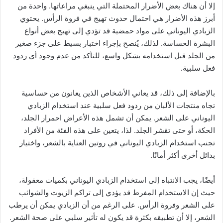
إلا أن هناك بعض الأضرار المحتملة التي ينبغي مراعاتها. واحدة من
أبرز هذه الأضرار هي احتمال حدوث تهيج في فروة الرأس. يحتوي
الزبادي اليوناني على مواد حمضية قد تؤدي إلى تهيج بعض أنواع
البشرة الحساسة. لذلك، يُنصح بإجراء اختبار بسيط على جزء صغير
من الجلد قبل استخدامه بشكل واسع، للتأكد من عدم وجود أي ردود
فعل سلبية.
بالإضافة إلى ذلك، قد يعاني الأشخاص الذين يعانون من حساسية
تجاه منتجات الألبان من ردود فعل سلبية عند استخدام الزبادي
اليوناني على الشعر. يمكن أن تشمل هذه الأعراض احمرار الجلد،
الحكة، أو حتى تقشر الجلد. لذا، يتعين على هذه الفئة من الأفراد
تجنب استخدام الزبادي اليوناني في روتين العناية بالشعر، واختيار
بدائل أخرى أكثر أمانًا.
أيضًا، يجب الانتباه إلى استخدام الزبادي اليوناني بكميات معقولة،
حيث إن الاستخدام المفرط قد يؤدي إلى تراكم الزيوت والشوائب
على الشعر وفروة الرأس. على الرغم من أن الزبادي يمكن أن يرطب
الشعر، إلا أن تطبيقه بكثرة قد يكون له تأثير سلبي على صحة الشعر.