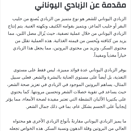
مقدمة عن الزبادي اليوناني
الزبادي اليوناني للشعر هو نوع متميز من الزبادي يُصنع من حليب
البقر أو حليب الماعز، ويتميز بقوامه الكثيف ونكهته الغنية. يتم إنتاج
الزبادي اليوناني من خلال عملية تصفية، حيث يُزال مصل اللبن، مما
يزيد من كثافته ويُحسن من قيمته الغذائية. هذه العملية تقلل من
محتوى السكر، وتزيد من محتوى البروتين، مما يجعل هذا الزبادي
خياراً مغذياً ومفيداً.
يوفر الزبادي اليوناني عدة فوائد مميزة، ليس فقط على مستوى
التغذية، بل أيضاً على مستوى العناية بالبشرة والشعر. فعلى سبيل
المثال، يساهم البروتين الموجود في الزبادي في تعزيز صحة الشعر،
حيث يساعد في تقوية خصلات الشعر وتحسين مرونتها. كما يحتوي
على بكتيريا الألبان النشطة التي تعتبر مفيدة لصحة الأمعاء، مما يؤثر
إيجابياً على الجسم بشكل عام، بما في ذلك جمال الشعر.
ما يميز الزبادي اليوناني مقارنةً بأنواع الزبادي الأخرى هو محتواه
العالي من البروتين وقلة الدهون ونسبة السكر. هذه الخواص تجعله