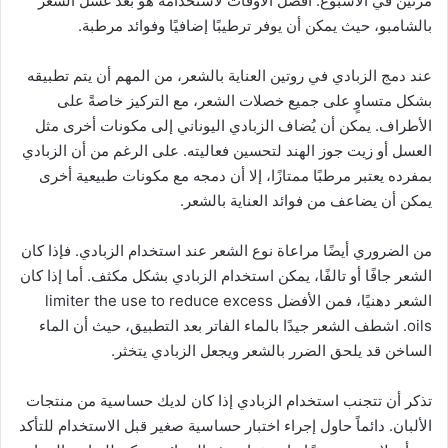
مرتين في الأسبوع. أفصل الأوقات لاستخدامه هو بعد غسل الشعر
بالشامبو، حيث يمكن أن يوفر ترطيبًا إضافيًا وفوائد مرطبة.
عند دمج الزبادي في روتين العناية بالشعر، من المهم أن يتم تطبيقه
بشكل متساوٍ على جميع خصلات الشعر، مع التركيز خاصةً على
الأطراف. يمكن أن يُضاف الزبادي اليوناني إلى مكونات أخرى مثل
العسل أو زيت جوز الهند لتحسين فعاليته. على الرغم من أن الزبادي
بمفرده يعتبر مرطبًا ممتازًا، إلا أن دمجه مع مكونات طبيعية أخرى
يمكن أن يضاعف من فوائد العناية بالشعر.
من الضروري أيضًا مراعاة نوع الشعر عند استخدام الزبادي. فإذا كان
الشعر جافًا أو تالفًا، يمكن استخدام الزبادي بشكل مكثف. أما إذا كان
الشعر دهنيًا، فمن الأفضل limiter the use to reduce excess
oils. اشطف الشعر جيدًا بالماء الفاتر بعد التطبيق، حيث أن الماء
الساخن قد يلحق الضرر بالشعر ويجعل الزبادي يتخثر.
تذكر أن تتجنب استخدام الزبادي إذا كان لديك حساسية من منتجات
الألبان. دائماً حاول إجراء اختبار حساسية صغير قبل الاستخدام للتأكد