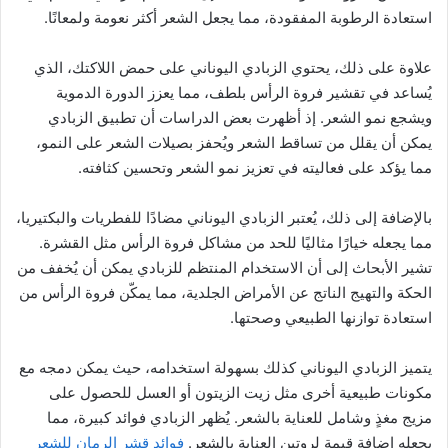
استعادة الرطوبة المفقودة، مما يجعل الشعر أكثر نعومة ولمعانًا.
علاوة على ذلك، يحتوي الزبادي اليوناني على حمض اللاكتك، الذي
يُساعد في تقشير فروة الرأس بلطف، مما يعزز الدورة الدموية
ويشجع نمو الشعر. إذ أظهرت بعض الدراسات أن تطبيق الزبادي
يمكن أن يقلل من تساقط الشعر ويُحفز بصيلات الشعر على النمو،
مما يؤكد على فعاليته في تعزيز نمو الشعر وتحسين كثافته.
بالإضافة إلى ذلك، يُعتبر الزبادي اليوناني مضادًا للفطريات والبكتيريا،
مما يجعله خيارًا مثاليًا للحد من مشاكل فروة الرأس مثل القشرة.
تشير الأبحاث إلى أن الاستخدام المنتظم للزبادي يمكن أن يُخفف من
الحكة والتهيج الناتج عن الأمراض الجلدية، مما يمكّن فروة الرأس من
استعادة توازنها الطبيعي وصحتها.
يتميز الزبادي اليوناني كذلك بسهولة استخدامه، حيث يمكن دمجه مع
مكونات طبيعية أخرى مثل زيت الزيتون أو العسل للحصول على
مزيج مغذٍ وشامل للعناية بالشعر. يُظهر الزبادي فوائد كبيرة، مما
يجعله إضافة قيمة لروتين العناية بالشعر.
فوائد قشر الرمان للشعر