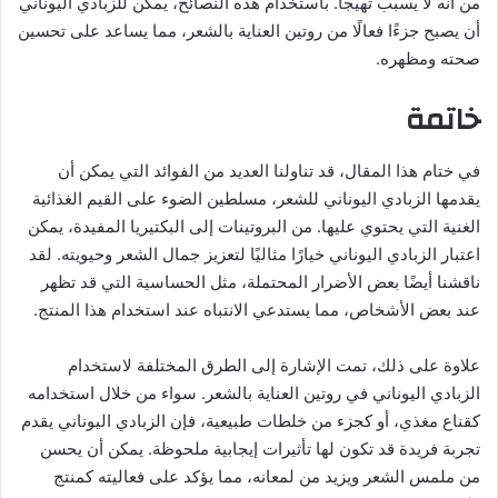
من أنه لا يسبب تهيجًا. باستخدام هذه النصائح، يمكن للزبادي اليوناني
أن يصبح جزءًا فعالًا من روتين العناية بالشعر، مما يساعد على تحسين
صحته ومظهره.
خاتمة
في ختام هذا المقال، قد تناولنا العديد من الفوائد التي يمكن أن
يقدمها الزبادي اليوناني للشعر، مسلطين الضوء على القيم الغذائية
الغنية التي يحتوي عليها. من البروتينات إلى البكتيريا المفيدة، يمكن
اعتبار الزبادي اليوناني خيارًا مثاليًا لتعزيز جمال الشعر وحيويته. لقد
ناقشنا أيضًا بعض الأضرار المحتملة، مثل الحساسية التي قد تظهر
عند بعض الأشخاص، مما يستدعي الانتباه عند استخدام هذا المنتج.
علاوة على ذلك، تمت الإشارة إلى الطرق المختلفة لاستخدام
الزبادي اليوناني في روتين العناية بالشعر. سواء من خلال استخدامه
كقناع مغذي، أو كجزء من خلطات طبيعية، فإن الزبادي اليوناني يقدم
تجربة فريدة قد تكون لها تأثيرات إيجابية ملحوظة. يمكن أن يحسن
من ملمس الشعر ويزيد من لمعانه، مما يؤكد على فعاليته كمنتج