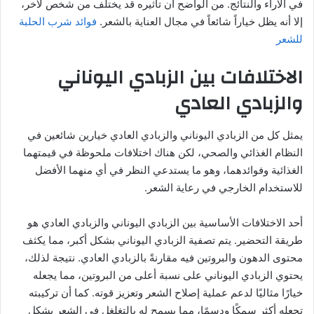
في الآراء والنتائج. من الواضح أن تأثيره قد يختلف من شخص لآخر،
إلا أنه يظل خياراً شائعاً في مجال العناية بالشعر.
فوائد شرب الحلبة
للشعر
الاختلافات بين الزبادي اليوناني
والزبادي العادي
يمثل كل من الزبادي اليوناني والزبادي العادي خيارين شائعين في
النظام الغذائي والصحي، لكن هناك اختلافات ملحوظة في قيمتهما
الغذائية وفوائدهما، وهو ما يستدعي النظر في أي منهما الأفضل
للاستخدام الخارجي في رعاية الشعر.
أحد الاختلافات الأساسية بين الزبادي اليوناني والزبادي العادي هو
طريقة التحضير. يتم تصفية الزبادي اليوناني بشكل أكبر، مما يكثف
محتوى الدهون والبروتين فيه مقارنةً بالزبادي العادي. نتيجة لذلك،
يحتوي الزبادي اليوناني على نسبة أعلى من البروتين، مما يجعله
خيارًا مثاليًا لدعم عملية إصلاح الشعر وتعزيز قوته. كما أن تركيبته
تجعله أكثر سمكًا ودسمًا، مما يسمح له بالتغلغل في الشعر بشكل