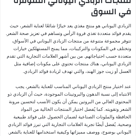
منتجات الزبادي اليوناني المتوفرة
في السوق
الزبادي اليوناني هو منتج مغذي يعد خيارًا شائعًا لعناية الشعر، حيث
يقدم فوائد متعددة تغذي فروة الرأس وتساهم في تعزيز صحة الشعر.
تتوفر مجموعة متنوعة من منتجات الزبادي اليوناني في الأسواق،
وتختلف في المكونات والتركيبات، مما يمنح المستهلكين خيارات
متعددة حسب احتياجاتهم. من بين أشهر العلامات التجارية التي تقدم
الزبادي اليوناني، هناك منتجات تحتوي على مكونات إضافية مثل
العسل أو زيت جوز الهند، والتي تهدف لزيادة فوائد الزبادي.
عند اختيار منتج الزبادي اليوناني المناسب للعناية بالشعر، يجب
الانتباه إلى نسبة الدهون والبروتينات الموجودة، حيث أن الزبادي ذو
المحتوى العالي من البروتين يمكن أن يكون الأنسب لتحسين مرونة
الشعر وتقويته. كما يُفضل اختيار المنتجات الخالية من المواد
الحافظة والملونات الصناعية لضمان الحصول على فوائد طبيعية
وصحية. يُفضل أيضًا تجربة العلامات التجارية التي تبرز فوائد الزبادي
اليوناني بوضوح، ووصف مميزاتها وكيفية استخدامها للعناية بالشعر.