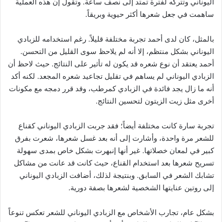
اليوناني وتتركه لفترة تمتد إلى نصف ساعة. وتقول إن هذه العملية
ساهمت في جعل شعرها أكثر حيوية وبريقاً.
بالمثل، كان لدى أحمد تجربة مختلفة قليلاً. رغم استخدامه للزبادي
اليوناني بشكل منتظم، إلا أنه لم يلاحظ سوى القليل من التحسن.
أحمد يعتقد أن نوع شعره قد يكون له تأثير على النتائج. حيث لاحظ أن
الزبادي اليوناني لم يساهم في تقليل تجاعيد شعره المجعد. لكنه أكد
أنه ما زال يجد فائدة في الزبادي كمرطب، وقد قرر دمجه مع مكونات
أخرى مثل زيت الزيتون لتحسين النتائج.
تجربة سارة كانت مختلفة أيضاً؛ فقد جربت الزبادي اليوناني كقناع
للشعر مرة واحدة، وأشارت إلى أنه بعد غسل شعرها، شعرت بفرق
كبير في لمعان خصلاتها. غير أنها إنبهرت بشكل خاص بمدى سهولة
تسريح شعرها بعد استخدام القناع، حيث كانت قد عانت من مشاكل
تشابك الشعر في السابق. وبنتيجة لذلك، أضافت الزبادي اليوناني
إلى روتين عنايتها الشخصية لشعرها بصفة دورية.
بشكل عام، تجارب الأشخاص مع الزبادي اليوناني للشعر تعكس تنوعاً