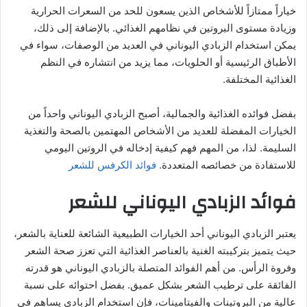
خياراً ممتازاً للأشخاص الذين يسعون للحد من السعرات الحرارية
وزيادة مستوى البروتين في نظامهم الغذائي. بالإضافة إلى ذلك،
يمكن استخدام الزبادي اليوناني في العديد من الوصفات، سواء في
الأطباق الرئيسية أو الحلويات، مما يزيد من انتشاره في النظم
الغذائية المختلفة.
بفضل فوائده الغذائية والجمالية، أصبح الزبادي اليوناني واحداً من
الخيارات المفضلة للعديد من الأشخاص المهتمين بالصحة والتغذية
السليمة. لذا، من المهم فهم كيفية إدخاله في الروتين اليومي
للاستفادة من خصائصه المتعددة.
فوائد الكرفس للشعر
فوائد الزبادي اليوناني للشعر
يعتبر الزبادي اليوناني أحد الخيارات الطبيعية الشائعة للعناية بالشعر،
حيث يتميز بتركيبته الغنية بالعناصر الغذائية التي تعزز صحة الشعر
وفروة الرأس. من أهم الفوائد المتصلة بالزبادي اليوناني هو قدرته
الفائقة على ترطيب الشعر بشكل عميق. بفضل احتوائه على نسبة
عالية من البروتينات والفيتامينات، فإن استخدام الزبادي يساهم في