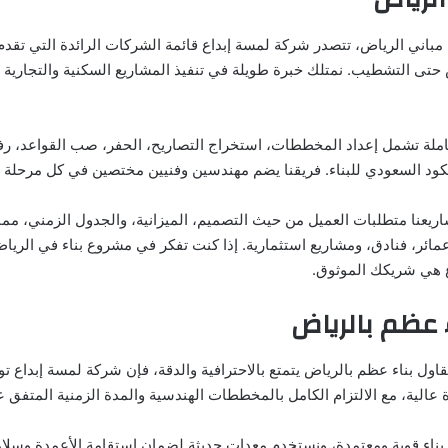
مباني الرياض، تتصدر شركة لمسة إبداع قائمة الشركات الرائدة التي تقدم
حتى التشطيب. نمتلك خبرة طويلة في تنفيذ المشاريع السكنية والتجارية ب
لة تشمل إعداد المخططات، استخراج التصاريح، الحفر، صب القواعد، رفع
 للكود السعودي للبناء. فريقنا يضم مهندسين وفنيين مختصين في كل مرحلة
يعنا متطلبات العميل من حيث التصميم، الميزانية، والجدول الزمني، مما ي
 عمائر، فنادق، ومشاريع استثمارية. إذا كنت تفكر في مشروع بناء في الرياض،
ع هي شريكك الموثوق.
 عظم بالرياض
اول بناء عظم بالرياض يتمتع بالاحترافية والدقة، فإن شركة لمسة إبداع 
 عالية، مع الالتزام الكامل بالمخططات الهندسية والمدة الزمنية المتفق عل
 بناء قوية ومعتمدة، ونستخدم معدات حديثة لضمان استقامة الأعمدة وسلام