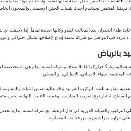
باب التشققات بدقة من خلال المعاينة الهندسية، ونستخدم مواد معالجة م
ة. فريقنا المختص يستخدم أحدث تقنيات الحقن الإسمنتي والمعجون الخاص
دة طلاء الجدران بعد المعالجة لتبدو وكأنها جديدة تماماً. إذا لاحظت أي
ا تتردد في التواصل مع شركة لمسة إبداع لإصلاحها بشكل احترافي وآمن.
د بالرياض
جمالية وعزلًا حراريًا رائعًا للأسطح، وشركة لمسة إبداع هي المتخصصة ا
عه المختلفة، سواء الإسباني، الإيطالي، أو المحلي.
دنية مقاومة للصدأ لتركيب القرميد بدقة عالية تضمن الثبات والمقاومة لل
السطح، اختيار نوع القرميد المناسب، وعملية التثبيت النهائية بخبرة متقن
على التركيب والصيانة الدورية في حال الرغبة. مع شركة لمسة إبداع، تح
لى حرارة منزلك ويزيد من فخامته المعمارية.