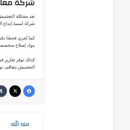
شركة معال
تعد مشكلة التعشيش 
شركة لمسة إبداع ال
كما نُجري فحصًا دق
مواد إصلاح متخصصة 
كذلك نوفر تقارير فن
التعشيش يتفاقم، تو
فيسبوك
‫X
منه الله