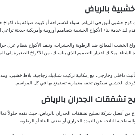
خشبية بالرياض
ك كوخ خشبي أنيق في الرياض سواء للاستراحة أو كبيت ضيافة بناء اكواخ خ
م لك خدمة بناء الأكواخ الخشبية بتصاميم أوروبية وأمريكية حديثة تراعي 
واع الخشب المعالج ضد الرطوبة والحشرات، وننفذ الأكواخ بنظام عزل حر
الشتاء. يمكنك اختيار التصميم الذي يناسبك، من الأكواخ الصغيرة إلى الم
ثيث داخلي وخارجي، مع إمكانية تركيب شبابيك زجاجية، بلاط خشبي، ومد
كوخك الخشبي سيكون تحفة معمارية تستمتع بها في كل المواسم.
 تشققات الجدران بالرياض
ع من أفضل شركة تصليح تشققات الجدران بالرياض، حيث نقدم حلولاً فعال
لسطحية الناتجة عن التمدد الحراري أو ضعف البناء أو الرطوبة.