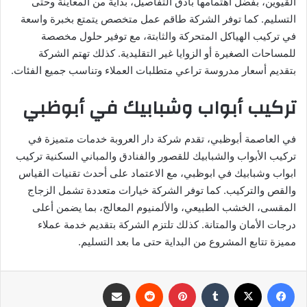
القيوين، بفضل اهتمامها بأدق التفاصيل، بداية من المعاينة وحتى
التسليم. كما توفر الشركة طاقم عمل متخصص يتمتع بخبرة واسعة
في تركيب الهياكل المتحركة والثابتة، مع توفير حلول مخصصة
للمساحات الصغيرة أو الزوايا غير التقليدية. كذلك تهتم الشركة
بتقديم أسعار مدروسة تراعي متطلبات العملاء وتناسب جميع الفئات.
تركيب أبواب وشبابيك في أبوظبي
في العاصمة أبوظبي، تقدم شركة دار العروبة خدمات متميزة في
تركيب الأبواب والشبابيك للقصور والفنادق والمباني السكنية تركيب
ابواب وشبابيك في ابوظبي، مع الاعتماد على أحدث تقنيات القياس
والقص والتركيب. كما توفر الشركة خيارات متعددة تشمل الزجاج
المقسى، الخشب الطبيعي، والألمنيوم المعالج، بما يضمن أعلى
درجات الأمان والمتانة. كذلك تلتزم الشركة بتقديم خدمة عملاء
مميزة تتابع المشروع من البداية حتى ما بعد التسليم.
فيسبوك
‫X
بينتيريست
مشاركة عبر البريد