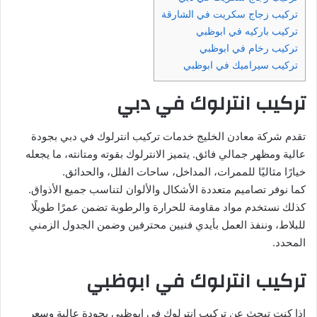
تركيب زجاج سكريت في الشارقة
تركيب باركيه في ابوظبي
تركيب رخام في ابوظبي
تركيب سيراميك في ابوظبي
تركيب انترلوك في دبي
تقدم شركة معادن الخليج خدمات تركيب انترلوك في دبي بجودة
عالية ومظهر جمالي فائق. يتميز الانترلوك بقوته ومتانته، ما يجعله
خيارًا مثاليًا للممرات، المداخل، ساحات الفلل، والحدائق.
كما نوفر تصاميم متعددة الأشكال والألوان لتناسب جميع الأذواق.
كذلك نستخدم مواد مقاومة للحرارة والرطوبة تضمن عمرًا طويلًا
للبلاط، وننفذ العمل بأيدي فنيين محترفين وضمن الجدول الزمني
المحدد.
تركيب انترلوك في ابوظبي
إذا كنت تبحث عن تركيب انترلوك في ابوظبي بجودة عالية وسعر