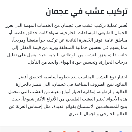
تركيب عشب في عجمان
تُعتبر عملية تركيب عشب في عجمان من الخدمات المهمة التي تعزز
الجمال الطبيعي للمساحات الخارجية، سواء كانت حدائق خاصة، أو
مناطق عامة. توفر الخُضرة الناتجة عن تركيبه جواً منعشاً ومريحاً،
مما يسهم في تحسين جمالية المنطقة ويزيد من قيمة العقار. إلى
جانب ذلك، يعزز العشب من الوظائف البيئية، حيث يعمل على تقليل
درجات الحرارة، وتحسين جودة الهواء، والحد من التآكل.
اختيار نوع العشب المناسب يعد خطوة أساسية لتحقيق أفضل
النتائج. تتيح الظروف المناخية في عجمان، التي تتميز بالحرارة
العالية والرطوبة، إمكانية اختيار أنواع معينة من العشب التي تتحمل
هذه الأجواء. يُعتبر العشب الطبيعي من الأنواع الأكثر شيوعاً، حيث
يتيح للمستخدمين الاستمتاع بفوائدٍ عديدة، مثل إحساس العزلة عن
العالم الخارجي والجمال البصري.
فيسبوك
‫X
بينتيريست
مشاركة عبر البريد