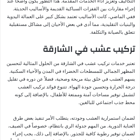
التكاليف وتعزيز أداء الخدمات المقدمة. هذا التطور يكون واضحًا عند
إجراء مقارنات بين القفزات السباكية القديمة والأساليب الحديثة.
ففي الماضي، كانت الأساليب تعتمد بشكل كبير على العمالة اليدوية
والبنيات التقليدية، مما أدى في بعض الأحيان إلى مشاكل مستقبلية
تتعلق بالصيانة والتكلفة.
تركيب عشب في الشارقة
تعتبر خدمات تركيب عشب في الشارقة من الحلول المثالية لتحسين
المظهر الجمالي للمسطحات الخضراء في المدن والأحياء السكنية.
يسهم العشب في خلق بيئة مريحة وصحية، فضلاً عن دوره في تقليل
درجة الحرارة وتحسين جودة الهواء. تتنوع فوائد تركيب العشب
لتشمل توفير مساحات آمنة وممتعة للأطفال، بالإضافة إلى كونه
محط جذب اجتماعي للبالغين.
لضمان استمرارية العشب وجودته، يتطلب الأمر تنفيذ بعض طرق
العناية الدورية. من المهم جدولة الري بانتظام، خصوصاً في الصيف،
لضمان توفير رطوبة كافية للجذور. بالإضافة إلى ذلك، يجب إجراء