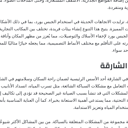
ن إضافة القواطع الجدارية، الأسقف المستعارة، وحتى المدخلات الضوء، م
ة ومتفردة.
، تزايدت الاتجاهات الحديثة في استخدام الجبس بورد، بما في ذلك الأشكا
 المميزة. يتيح هذا التنوع إنشاء بيئات فريدة، تختلف بين المكاتب التجارية
لجبس بورد لإخفاء الأسلاك والتوصيلات، مما يُعزز من مظهر المكان وأناقة 
رته على التأقلم مع مختلف الأنماط التصميمية، مما يجعله خيارًا مثاليًا لل
د سواء.
لشارقة
ي الشارقة أحد الأسس الرئيسية لضمان راحة السكان وسلامتهم في الشار
لتعامل مع مشكلات السباكة الشائعة، مثل تسرب المياه، انسداد الأنابيب
. فالمشكلات التي قد تنشأ بسبب الصيانة غير الصحيحة قد تؤدي إلى تكاليف إ
 التحتية، مما يستدعي أهمية الاستعانة بخبراء. كما أن العناية المناسبة بأ
دام المياه وتعزيز الاستدامة.
 مجموعة من المشكلات المتعلقة بالسباكة. من بين المشاكل الأكثر شيوعً