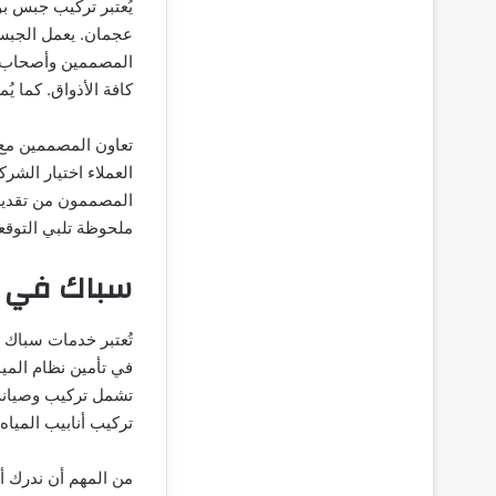
يُعتبر تركيب جبس بو
عجمان. يعمل الجبس 
المصممين وأصحاب ال
كافة الأذواق. كما ي
تعاون المصممين مع 
العملاء اختيار الش
المصممون من تقديم 
ملحوظة تلبي التوقع
سباك في 
تُعتبر خدمات سباك ف
في تأمين نظام المي
تشمل تركيب وصيانة ا
تركيب أنابيب المياه
من المهم أن ندرك أن