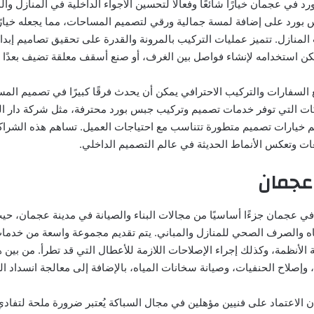
رد في عجمان خيارًا شائعًا وفعالًا لتحسين الأجواء الداخلية في المنازل وا
بورد على إضافة لمسة جمالية ورقي لتصميم المساحات، مما يجعله خيارًا 
منازل. تتميز عمليات التركيب بالمرونة والقدرة على تحقيق تصاميم إبدا
ُمكن استخدامه لإنشاء فواصل بين الغرف، أو صنع أسقف معلقة تضيف بعدًا جم
السفارات والتركيب الاحترافي يمكن أن يحدث فرقًا كبيرًا في تصميم ال
ركات التي توفر خدمات تصميم وتركيب جبس بورد محترفة، مثل شركة دار ا
خيارات تصميم متطورة تتناسب مع احتياجات العميل. تساهم هذه الشراكة
ات وتعكس الأنماط الحديثة في عالم التصميم الداخلي.
عجمان
ي عجمان جزءًا أساسيًا من مجالات البناء والصيانة في مدينة عجمان، حيث ت
اه والصرف الصحي للمنازل والمباني. يتم تقديم مجموعة واسعة من خدمات
لأنظمة، وكذلك إجراء الإصلاحات اللازمة للأعطال التي قد تطرأ. من بين 
، وإصلاح الحنفيات، وصيانة سخانات المياه، بالإضافة إلى معالجة انسداد ا
 الاعتماد على فنيين مؤهلين في مجال السباكة يُعتبر ضرورة ملحة لتفادي