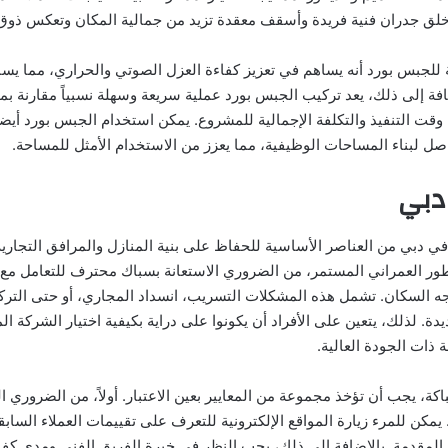
لق جدران فنية فريدة وأسقف معقدة تزيد من جمالية المكان وتعكس ذوق
 للجبس بورد أنه يساهم في تعزيز كفاءة العزل الصوتي والحراري، مما يسا
افة إلى ذلك، يعد تركيب الجبس بورد عملية سريعة وسهلة نسبياً مقارنة بمواد
قت التنفيذ والتكلفة الإجمالية للمشروع. يمكن استخدام الجبس بورد أيضا
صل لبناء المساحات الوظيفية، مما يعزز من الاستخدام الأمثل للمساحة.
دبي
ي دبي من العناصر الأساسية للحفاظ على بنية المنازل والمرافق التجاري
تطور العمراني المستمر، من الضروري الاستعانة بسباك محترف للتعامل مع
اجه السكان. تشمل هذه المشكلات التسريب، انسداد المجاري، أو حتى التر
يدة. لذلك، يتعين على الأفراد أن يكونوا على دراية بكيفية اختيار الشركة ا
ذات الجودة العالية.
كة، يجب أن تؤخذ مجموعة من المعايير بعين الاعتبار. أولاً، من الضروري
يمكن للمرء زيارة المواقع الإلكترونية للتعرف على تقييمات العملاء الساب
لمقدمة. بالإضافة إلى ذلك، يجب النظر في خبرة الفريق الفني ومدى كفاء