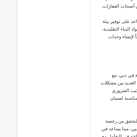
 أصحاب العقارات.
عد على توفير بيئة
 البناء التقليدية،
ً لإنشاء وحدات
ة في دبي. مع
 العديد من مشكلات
كيب الضروري
لمناسبة لضمان
 التحقق من رخصة
قين، مما يساعد في
ته في التعامل مع