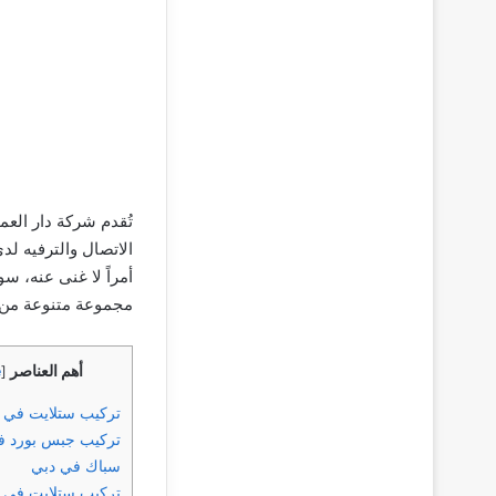
تُقدم شركة دار الع
الاتصال والترفيه لد
أمراً لا غنى عنه، س
مجموعة متنوعة من ا
أهم العناصر
e
[
تركيب ستلايت في 
تركيب جبس بورد ف
سباك في دبي
تركيب ستلايت في ا