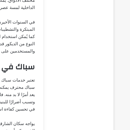
مختلف الأذواق. يمك
الداخلية لمسة عصري
في السنوات الأخيرة
المبتكرة والتشطيبات
كما يُمكن استخدام ا
النوع من الديكور قد
والمستخدمين على ح
سباك في ا
تعتبر خدمات سباك ف
سباك محترف يمكنه ا
يعد أمرًا لا بد منه
وتسبب أضرارًا للبنية
في تحسين كفاءة استخ
يواجه سكان الشارقة