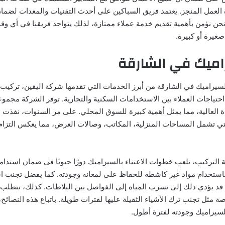
لعمل المنجز. يعتمد فريق السباكين على أحدث التقنيات والمعدات لضما
حن نؤمن بأهمية تقديم خدمة عملاء ممتازة، لذلك يتواجد فريقنا في أي وقت
صغيرة أو كبيرة.
اميك في الشارقة
السيراميك في الشارقة من أبرز الخدمات التي تقدمها شركة اليقين، تركي
احتياجات العملاء بين الاستخدامات السكنية والتجارية. توفر الشركة مجمو
ة العالية، مما يمثل أهمية كبيرة للسوق المحلي. على مر السنوات، نفذت ا
لتي تشمل المساحات المنزلية، المكاتب، وصالات العرض، مما يعكس التزام 
ية التركيب، تلعب خطوات الاعتناء بالسيراميك دورًا حيويًا في ضمان استدام
باستخدام مواد غير كاشطة للحفاظ على لمعانه وجودته. كما يفضل تجنب اس
قد يؤدي ذلك إلى تسرب المياه إلى الفواصل بين البلاطات. كذلك، تتطلب 
ة مثل تجنب ترك الأشياء الثقيلة عليها لفترات طويلة. باتباع هذه النصائح
لسيراميك وجودته لفترة أطول.