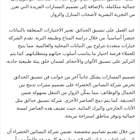
جمالية متكاملة. بالإضافة إلى تصميم المسارات الفريدة التي تعزز
من التجربة البصرية لأصحاب المنازل والزوار.
عند العمل على تنسيق الحدائق. تعتبر الاختيارات المتعلقة بالنباتات
عنصراً أساسياً. من خلال دراسة المناخ وطبيعة التربة. تقدم الشركة
خيارات متعددة تتراوح بين النباتات المحلية والعالمية. مما يتيح
للعملاء فرصة اختيار ما يناسب أسلوب حياتهم ومتطلباتهم. كما يتم
التركيز على تنسيق الألوان والأحجام. لضمان خلق بيئة طبيعية جاذبة.
تصميم المسارات يشكل جانباً آخر من جوانب فن تنسيق الحدائق.
تحرص شركة البساتين الخضراء على تصميم ممرات تدمج بين
الجمال والوظائف. مما يمكّن الزوار من التنقل بسهولة ضمن
الحديقة. كما يتم دمج العناصر الأخرى. شركة تنسيق حدائق مثل
الأثاث الخارجي والبرك المائية. حيث تضيف هذه العناصر لمسة
جمالية وتوفر مناطق استراحة مريحة.
من خلال تقديم تصاميم مخصصة. تضمن شركة البساتين الخضراء أن
تلبي احتياجات ورغبات العملاء، مما يمنح كل حديقة طابعاً مميزاً