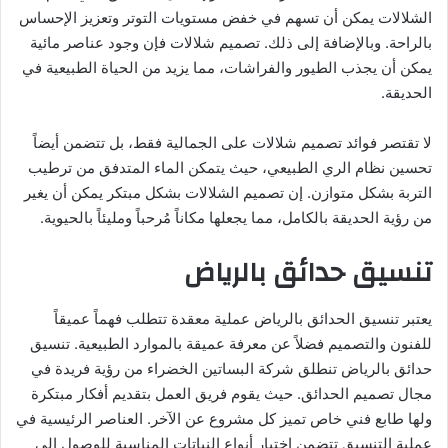
الشلالات يمكن أن تسهم في خفض مستويات التوتر وتعزيز الإحساس
بالراحة. وبالإضافة إلى ذلك. تصميم شلالات فإن وجود عناصر مائية
يمكن أن يجذب الطيور والفراشات، مما يزيد من الحياة الطبيعية في
الحديقة.
لا تقتصر فوائد تصميم شلالات على الجمالية فقط، بل تتضمن أيضاً
تحسين نظام الري الطبيعي، حيث يتمكن الماء المتدفق من ترطيب
التربة بشكل متوازن. إن تصميم الشلالات بشكل مبتكر يمكن أن يغير
من رؤية الحديقة بالكامل، مما يجعلها مكاناً مُرحباً ومليئاً بالحيوية.
تنسيق حدائق بالرياض
يعتبر تنسيق الحدائق بالرياض عملية معقدة تتطلب فهماً عميقاً
للفنون والتصميم فضلاً عن معرفة عميقة بالموارد الطبيعية. تنسيق
حدائق بالرياض تنطلق شركة البساتين الخضراء من رؤية فريدة في
مجال تصميم الحدائق. حيث يقوم فريق العمل بتقديم أفكار مبتكرة
ولها طابع فني خاص تميز كل مشروع عن الآخر. العناصر الرئيسية في
عملية التنسيق تتضمن اختيار أنواع النباتات المناسبة للوصول إلى