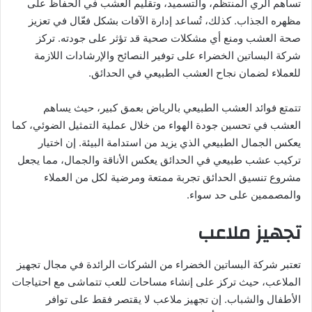
تساهم الري المنتظم، والتسميد، وتقليم العشب في الحفاظ على
مظهره الجذاب. كذلك، تُساعد إدارة الآفات بشكل فعّال في تعزيز
صحة العشب ومنع أي مشكلات صحية قد تؤثر على جودته. تركز
شركة البساتين الخضراء على توفير النصائح والإرشادات اللازمة
للعملاء لضمان نجاح العشب الطبيعي في الحدائق.
تتمتع فوائد العشب الطبيعي بالرياض بعمق كبير، حيث يساهم
العشب في تحسين جودة الهواء من خلال عملية التمثيل الضوئي، كما
يعكس الجمال الطبيعي الذي يزيد من استدامة البيئة. إن اختيار
تركيب عشب طبيعي في الحدائق يعكس الأناقة والجمال، مما يجعل
مشروع تنسيق الحدائق تجربة ممتعة ومرضية لكل من العملاء
والمصممين على حد سواء.
تجهيز ملاعب
تعتبر شركة البساتين الخضراء من الشركات الرائدة في مجال تجهيز
الملاعب، حيث تركز على إنشاء مساحات للعب تتماشى مع احتياجات
الأطفال والشباب. إن تجهيز ملاعب لا يقتصر فقط على توافر