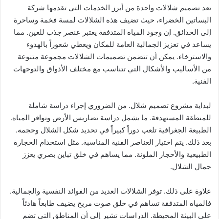
تعد تصميم شلالات واحدة من أبرز الخدمات التي تقدمها شركة
البساتين الخضراء، حيث تضيف هذه الشلالات لمسة فخمة وساحرة
إلى الحدائق. إن وجود المياه المتدفقة يعتبر عنصر جذب للعين. مما
يساعد في تعزيز الجمالية العامة للمكان ويعطي شعوراً بالهدوء
والاسترخاء. يمكن أن تتضمن تصميمات الشلالات مجموعة متنوعة
من الأساليب والأشكال التي تتناسب مع مختلف الأذواق والتوجهات
الفنية.
لبداية مشروع تصميم شلال. من الضروري إجراء دراسة شاملة
للمنطقة المستهدفة. ما يشمل دراسة تضاريس الأرض وتوافر المياه.
الطبيعة الجغرافية تلعب دوراً كبيراً في تحديد شكل الشلال وحجمه.
بعد ذلك. يتم اختيار العناصر الفنية المناسبة. مثل استخدام الحجارة
الطبيعية والأحجار الملونة. مما يساهم في خلق تباين بصري يعزز
جمال الشلال.
علاوة على ذلك. توفر الشلالات العديد من الفوائد النفسية والجمالية.
فالمياه المتدفقة تساهم في خلق صوت مريح يضيف طابعاً هادئاً
على البيئة المحيطة. الدراسات تشير إلى أن المناطق التي تضم