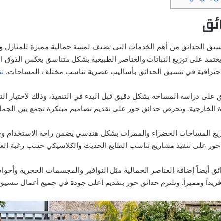
ئق
نسيق الحدائق من أهم الخدمات التي تضيف لمسة جمالية مميزة للمنازل وا
عتمد على توزيع النباتات والعناصر الطبيعية بشكل متناسق يعكس الذوق ال
حترافية في تنسيق الحدائق بأساليب عصرية تناسب مختلف المساحات.
تن
 على دراسة المساحة بشكل دقيق قبل البدء في التنفيذ، وذلك لاختيار النب
ة الخارجية. وتحرص حدائق حور على تقديم تصاميم مبتكرة تجمع بين الجما
توزيع المساحات الخضراء والممرات بشكل هندسي يضمن راحة الاستخدام وج
 حور على تنفيذ مشاريع تناسب الطابع الحديث والكلاسيكي حسب رغبة الع
ق أيضاً إضافة العناصر الجمالية مثل النوافير والمجسمات الحجرية وأحوا
 فريداً ومميزاً. وتلتزم حدائق حور بتقديم أعلى جودة في جميع أعمال تنسيق