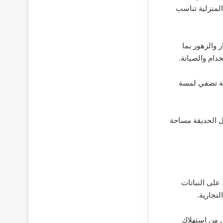
لمنزلية تناسب
 والزهور بما
دام والصيانة.
رية تضفي لمسة
عل الحديقة مساحة
على النباتات
تجارية.
ل من استهلاك