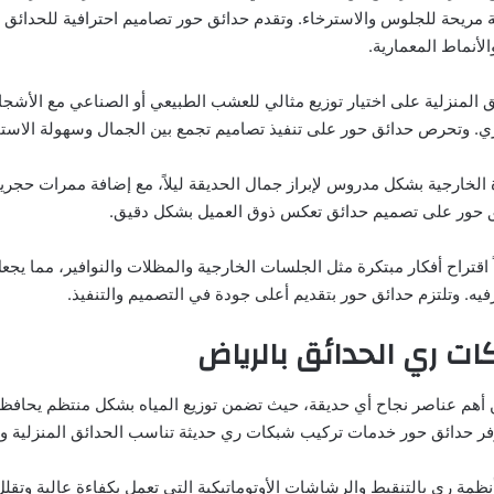
مريحة للجلوس والاسترخاء. وتقدم حدائق حور تصاميم احترافية للحدائق ا
أنماط المعمارية.
 المنزلية على اختيار توزيع مثالي للعشب الطبيعي أو الصناعي مع الأشجار
ي. وتحرص حدائق حور على تنفيذ تصاميم تجمع بين الجمال وسهولة الاستخ
ة الخارجية بشكل مدروس لإبراز جمال الحديقة ليلاً، مع إضافة ممرات حج
ق حور على تصميم حدائق تعكس ذوق العميل بشكل دقيق.
اقتراح أفكار مبتكرة مثل الجلسات الخارجية والمظلات والنوافير، مما يج
رفيه. وتلتزم حدائق حور بتقديم أعلى جودة في التصميم والتنفيذ.
ت ري الحدائق بالرياض
 أهم عناصر نجاح أي حديقة، حيث تضمن توزيع المياه بشكل منتظم يحافظ 
وفر حدائق حور خدمات تركيب شبكات ري حديثة تناسب الحدائق المنزلية وال
ظمة ري بالتنقيط والرشاشات الأوتوماتيكية التي تعمل بكفاءة عالية وتقل