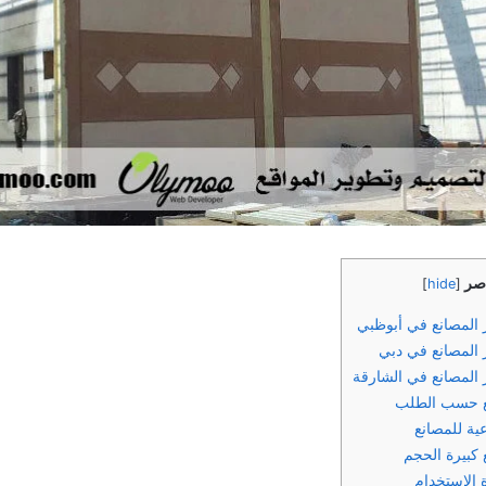
اصر
]
hide
[
المصانع في أبوظبي
المصانع في دبي
المصانع في الشارقة
ع حسب الطلب
عية للمصانع
كبيرة الحجم
 الاستخدام