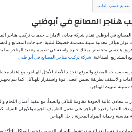
ر مصانع حسب الطلب
ب هناجر المصانع في أبوظبي
لمصانع في أبوظبي تقدم شركة معادن الإمارات خدمات تركيب هناجر الم
ث توفر هياكل معدنية متينة مصممة خصيصًا لتلبية احتياجات المصانع والم
ريق هندسي متخصص يمتلك خبرة واسعة في تصميم وتنفيذ الهناجر بما يض
يع المشاريع الصناعية.
شركة تركيب هناجر المصانع في أبو ظبي
راسة مساحة المصنع والموقع لتحديد الأبعاد الأمثل للهناجر، مع إعداد 
عامات والأسقف بطريقة تضمن أقصى قوة واستقرار للهياكل. كما يتم تجهيز
 متينة لتثبيت الهناجر.
ات معادن عالية الجودة مقاومة للتآكل والصدأ، مع تنفيذ أعمال اللحام وا
قة التنفيذ وقدرة الهناجر على تحمل الظروف الجوية والأوزان الثقيلة. كم
 مناسبة وحماية المواد المخزنة داخل الهناجر.
دمات متابعة ما بعد التنفيذ، تشمل الصيانة الدورية وفحص الهياكل للتأكد 