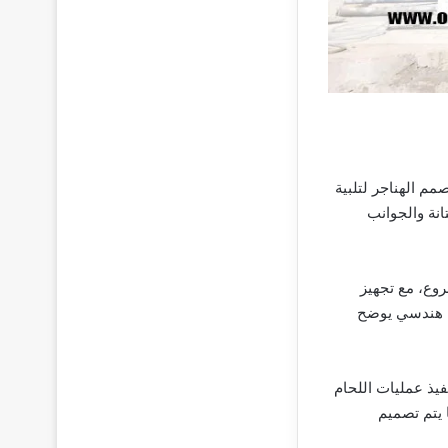
م الهناجر لتلبية
انة والجوانب
روع، مع تجهيز
طط هندسي يوضح
فيذ عمليات اللحام
 يتم تصميم