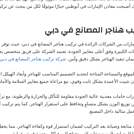
لك أصبحت معادن الإمارات في أبوظبي خيارًا موثوقًا لكل من يبحث عن ترك
ب هناجر المصانع في دبي
مارات من الشركات الرائدة في تركيب هناجر المصانع في دبي، حيث توفر حل
ت الكبيرة وفق أعلى معايير الجودة. تعتمد الشركة على فريق متخصص يجم
ضمان تنفيذ الهناجر بشكل دقيق وآمن.
شركة تركيب هناجر المصانع في دبي
الموقع والمساحة المتاحة لتحديد التصميم المناسب للهناجر وأبعاد الهيكل ا
 تثبيت الأعمدة بشكل ثابت وقوي، مع مراعاة جميع معايير السلامة والأمان أ
رات خامات معدنية عالية الجودة مقاومة للتآكل والحرارة والرطوبة، مع 
توزيع الوزن بشكل متساوٍ وتحافظ على استقرار الهناجر. كما يتم تركيب أ
عمل مثالية داخل المصنع.
تابعة وصيانة بعد التركيب لضمان استمرار قوة وكفاءة الهناجر، مما يجعل
ًا للمصانع والمستودعات التي تحتاج إلى هياكل معدنية قوية وعملية.