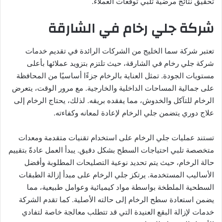
تحقيق نتائج مرضية تلبي توقعات العملاء.
شركة جلي رخام في الشارقة
تعتبر شركة سما الخليج من الشركات الرائدة في تقديم خدمات
شركة جلي رخام في الشارقة، حيث تلتزم بتزويد عملائها بأعلى
مستويات الجودة. تمثل العناية بالرخام جزءًا أساسيًا من المحافظة
على جمالية المساحات الداخلية والخارجية. مع مرور الوقت، يتعرض
الرخام للتآكل والخدوش، مما يفقده بريقه. لذلك، يحتاج الرخام إلى
علاج دوري يتضمن جلي الرخام لإعادة لمعانه وكفاءته.
تستند عمليات جلي الرخام على استخدام تقنيات متقدمة ومعدات
متخصصة تلبي احتياجات السطح بشكل دقيق. يبدأ العمل عادةً بتقييم
حالة الرخام، حيث يتم تحديد نوعية التصليحات المطلوبة وأفضل
الأساليب المستخدمة. يرتكز جلي الرخام على مبدأ إزالة الطبقات
السطحية الملطخة بواسطة مواد كيميائية وعوامل طبيعية، مما
يضمن استعادة سطح الرخام إلى حالته الأصلية. كما تقدم الشركة
خدمات لإزالة البقع العنيدة التي قد تتطلب معالجة خاصة لتفادي