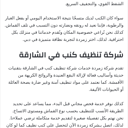
الشفط القوي، والتجفيف السريع.
سواء كان الكنب لديك متسخًا نتيجة الاستخدام اليومي أو بفعل الغبار
والرطوبة، فإننا نعيد له رونقه ونضارته دون التسبب في تلف القماش.
كذلك نحن نُراعي خصوصية المكان ونُقدم خدماتنا في منزلك بكل
احترافية. لذلك، اختر زمردة لتجربة نظافة متميزة في دبي.
شركة تنظيف كنب في الشارقة
تقدم شركة زمردة خدمات شركة تنظيف كنب في الشارقة بتقنيات
حديثة وأساليب فعالة لإزالة البقع العنيدة والروائح الكريهة من
الأقمشة. كما نعتمد على مواد تنظيف آمنة وغير ضارة بصحة العائلة
أو الحيوانات الأليفة.
كذلك نوفر خدمة فحص مجاني قبل البدء، مما يساعد على تحديد
الطريقة الأنسب للتنظيف بحسب نوع القماش ومستوى الاتساخ.
نحن نهتم بكل تفصيلة صغيرة لتقديم خدمة متكاملة ترضي عملاءنا.
لذلك، اتصل بـشركة زمردة الآن لتحصل على كنب نظيف كما لو كان