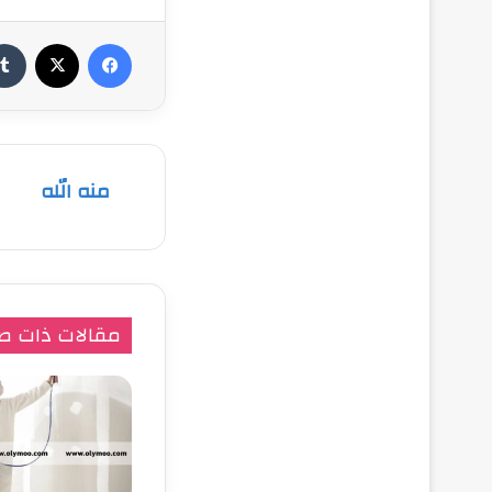
فيسبوك
‫X
منه الله
مقالات ذات ص