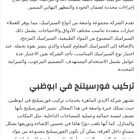
إجراءات محددة لضمان الجودة والمظهر النهائي المتميز.
تقدم الشركة مجموعة واسعة من أنواع السيراميك، مما يوفر للعملاء
خيارات متعددة تناسب مختلف الأذواق والاحتياجات. يشمل ذلك
السيراميك المصنوع من المواد الطبيعية، السيراميك المزجج،
بالإضافة إلى السيراميك المقاوم للمياه والذي يتميز بقوة تحمله. عند
اختيار نوع السيراميك المناسب، تأخذ الشركة بعين الاعتبار عدة
عوامل تشمل الاستخدام المستهدف، التصميم المرغوب، والميزانية
المحددة.
تركيب فورسيلنج في ابوظبي
تشتهر شركة الايدي الماهرة بخدمات تركيب فورسيلنج في ابوظبي،
حيث تمتلك خبرة واسعة في هذا المجال. تتميز الفورسيلنج بأنها
تضيف لمسة جمالية وعملية للمساحات الداخلية، مثل المكاتب
والمنازل. كما أنها تلعب دورًا هامًا في تحسين الإضاءة وتوزيعها بشكل
متساوٍ داخل الغرفة. يمكن أن تكون الفورسيلنج مصنوعة من مواد
متنوعة مثل الجبس، الخشب، أو المعادن، مما يتيح للعميل اختيار