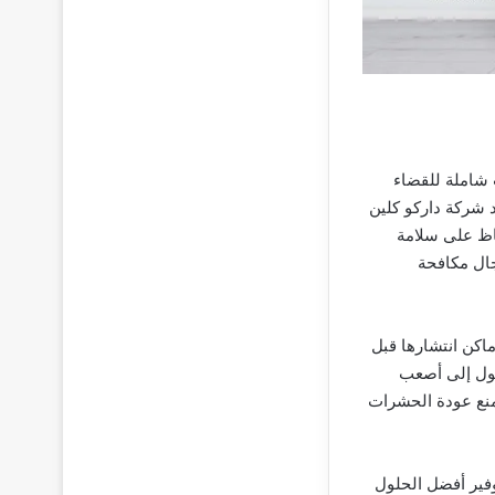
شاملة للقضاء
د شركة داركو كلين
فاظ على سلامة
جال مكافحة
كن انتشارها قبل
صول إلى أصعب
تمنع عودة الحشرات
وفير أفضل الحلول