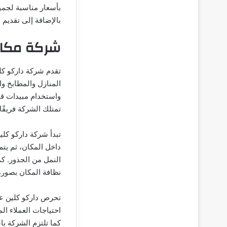
بأسعار مناسبة لجمي
بالإضافة إلى تقدي
شركة مكاف
تقدم شركة داركو كل
المنازل والمطابخ و
واستخدام مبيدات قو
تمتلك الشركة فريقًا
تبدأ شركة داركو كل
داخل المكان، ثم يت
النمل من الجذور. كم
نظافة المكان بصور
تحرص داركو كلين عل
احتياجات العملاء ا
كما تلتزم الشركة با