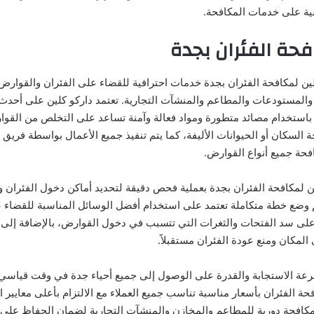
ية على خدمات المكافحة.
حة الفئران بجدة
ين لمكافحة الفئران بجدة خدمات احترافية للقضاء على الفئران والقوارض 
 والمستودعات والمطاعم والمنشآت التجارية. تعتمد داركو كلين على أحدث 
باستخدام مصائد متطورة ومواد فعالة وآمنة تساعد على التخلص من القو
ة السكان أو الحيوانات الأليفة، كما يتم تنفيذ جميع الأعمال بواسطة فر
حة جميع أنواع القوارض.
ين لمكافحة الفئران بجدة بعملية فحص دقيقة لتحديد أماكن دخول الفئران 
 وضع خطة متكاملة تعتمد على استخدام أفضل الوسائل المناسبة للقضاء علي
ى سد الفتحات والثغرات التي تتسبب في دخول القوارض، بالإضافة إلى 
المكان ومنع عودة الفئران مستقبلاً.
سرعة الاستجابة والقدرة على الوصول إلى جميع أحياء جدة في وقت قياسي
 الفئران بأسعار مناسبة تناسب جميع العملاء مع الالتزام بأعلى معايير ال
كافحة دورية للمطاعم والمخازن والمنشآت التجارية لضمان الحفاظ على ب