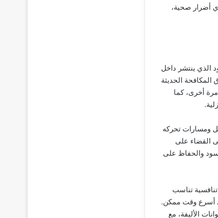
أي أضرار صحية،
 الذي ينتشر داخل
 المكافحة الحديثة
مرة أخرى، كما
لية.
مل ومسارات تحركه
لى القضاء على
لأسود والحفاظ على
تنافسية تناسب
ي أسرع وقت ممكن.
نات الأليفة، مع