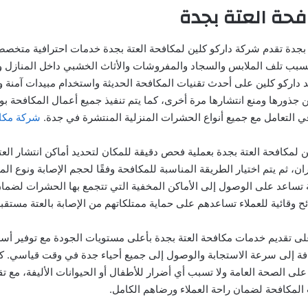
حة العتة بجدة
بجدة تقدم شركة داركو كلين لمكافحة العتة بجدة خدمات احترافية متخص
سبب تلف الملابس والسجاد والمفروشات والأثاث الخشبي داخل المنازل و
 داركو كلين على أحدث تقنيات المكافحة الحديثة واستخدام مبيدات آمنة 
ن جذورها ومنع انتشارها مرة أخرى، كما يتم تنفيذ جميع أعمال المكافحة 
ي التعامل مع جميع أنواع الحشرات المنزلية المنتشرة في جدة.
شركة مكاف
ن لمكافحة العتة بجدة بعملية فحص دقيقة للمكان لتحديد أماكن انتشار العت
، ثم يتم اختيار الطريقة المناسبة للمكافحة وفقًا لحجم الإصابة ونوع ال
 تساعد على الوصول إلى الأماكن المخفية التي تتجمع بها الحشرات لضمان
ح وقائية للعملاء تساعدهم على حماية ممتلكاتهم من الإصابة بالعتة مستقبلاً
ى تقديم خدمات مكافحة العتة بجدة بأعلى مستويات الجودة مع توفير أسع
ضافة إلى سرعة الاستجابة والوصول إلى جميع أحياء جدة في وقت قياسي. كم
على الصحة العامة ولا تسبب أي أضرار للأطفال أو الحيوانات الأليفة، مع 
لمكافحة لضمان راحة العملاء ورضاهم الكامل.