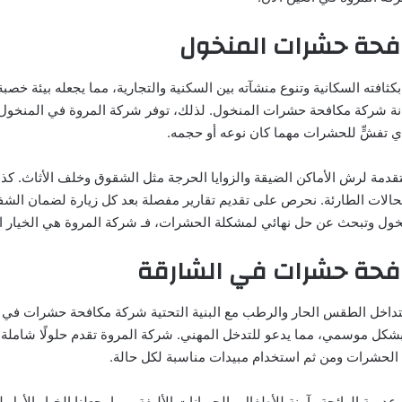
حة حشرات المنخول
ثافته السكانية وتنوع منشآته بين السكنية والتجارية، مما يجعله بيئة خص
نة شركة مكافحة حشرات المنخول. لذلك، توفر شركة المروة في المنخو
أي تفشٍّ للحشرات مهما كان نوعه أو حجمه.
قدمة لرش الأماكن الضيقة والزوايا الحرجة مثل الشقوق وخلف الأثاث. كذل
حالات الطارئة. نحرص على تقديم تقارير مفصلة بعد كل زيارة لضمان الشفا
ل وتبحث عن حل نهائي لمشكلة الحشرات، فـ شركة المروة هي الخيار ال
حة حشرات في الشارقة
داخل الطقس الحار والرطب مع البنية التحتية شركة مكافحة حشرات في ا
كل موسمي، مما يدعو للتدخل المهني. شركة المروة تقدم حلولًا شامل
 الحشرات ومن ثم استخدام مبيدات مناسبة لكل حالة.
ديمة الرائحة وآمنة للأطفال والحيوانات الأليفة، مما يجعلنا الخيار الأو