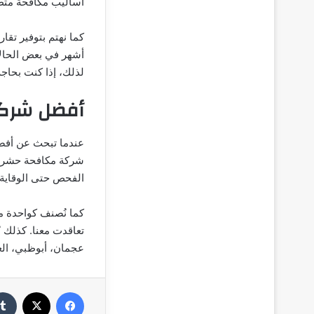
أساليب مكافحة متط
أشهر في بعض الحالا
لذلك، إذا كنت بحاج
أفضل شرك
عندما تبحث عن أفض
شركة مكافحة حشرات.
الفحص حتى الوقاية.
كما نُصنف كواحدة م
تعاقدت معنا. كذلك 
عجمان، أبوظبي، الع
فيسبوك
‫X