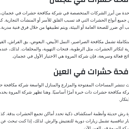
واحدة من أبرز الشركات المتخصصة في شركة مكافحة حشرات في عجمان،
 جميع أنواع الحشرات التي قد تسبب القلق للأسر أو المنشآت التجارية. ك
بب أي ضرر للصحة العامة أو البيئة، ويتم تطبيقها من خلال فرق فنية مدربة.
تكاملة تشمل مكافحة الصراصير، النمل الأبيض، البعوض، بق الفراش، القو
رية لتكاثر الحشرات، مثل الرطوبة، فتحات التهوية، والمخلفات. لذلك، عن
ئج فعالة وسريعة، فإن شركة المروة هي الاختيار الأول في عجمان.
حة حشرات في العين
ث تنتشر المساحات المفتوحة والمزارع والمنازل الواسعة شركة مكافحة 
كة مكافحة حشرات ذات خبرة أمرًا أساسيًا. وهنا تظهر شركة المروة بخدما
تكار.
ة رش حديثة وأنظمة استكشاف ذكية تحدد أماكن تجمع الحشرات بدقة. كذل
ر تنافسية تشمل زيارات دورية للتفتيش والرش. لذلك، إذا كنت تبحث عن ر
كة المروة في العين الآن.