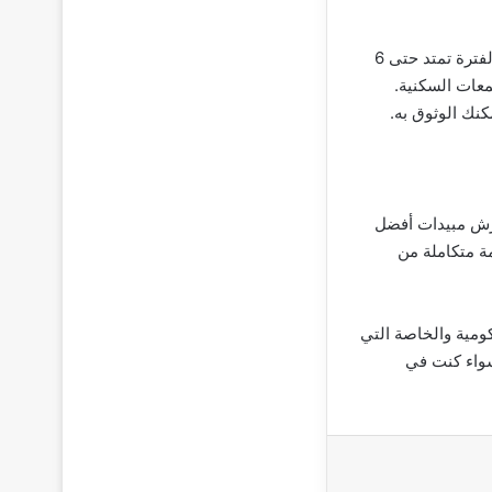
كما نهتم بتوفير تقارير مكتوبة توثق حالة المكان قبل وبعد الخدمة، ونقدم ضمانات على النتائج لفترة تمتد حتى 6
معات السكنية.
نك الوثوق به.
رش مبيدات أفضل
ة متكاملة من
ومية والخاصة التي
سواء كنت في