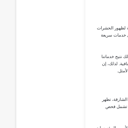
بة لظهور الحشرات
ل خدمات سريعة
ك نتيح خدماتنا
فية. لذلك، إن
أمثل.
لشارقة، تظهر
ة تشمل فحص
ل للأسر والمؤسسات.