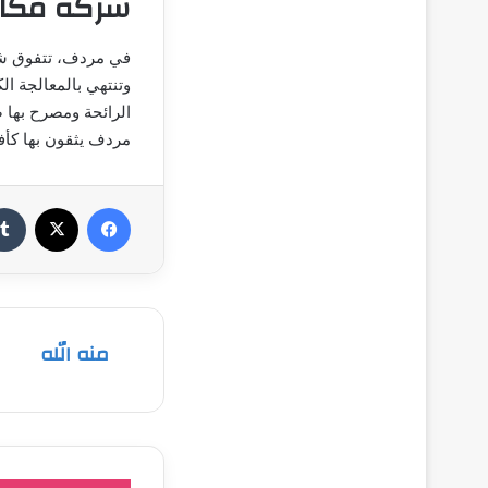
شركة مكا
في مردف، تتفوق ش
وتنتهي بالمعالجة ال
الرائحة ومصرح بها 
مردف يثقون بها كأ
فيسبوك
‫X
منه الله