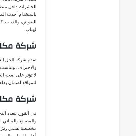
الحشرات داخل منطقة
باستخدام أحدث المع
البعوض، والذباب. كم
لهباب.
شركة مكاف
تقدم شركة الحل ال
والاحتراف، وتناسب ا
لا تؤثر على صحة الع
للمواقع لضمان بقاء 
شركة مكاف
في القوز، تتعدد ال
والمصانع والمباني
مخصصة تشمل رش داخ
أعلى المعايير الصحي