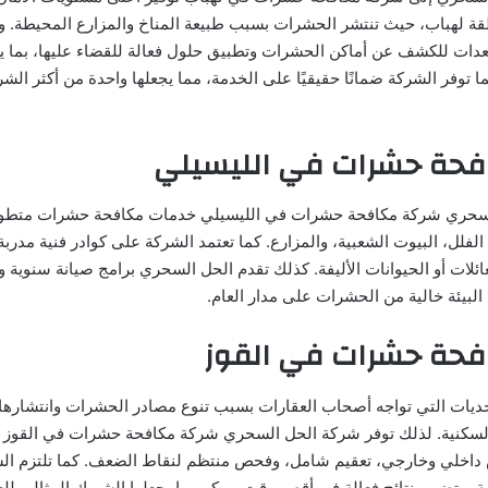
 لهباب، حيث تنتشر الحشرات بسبب طبيعة المناخ والمزارع المحيطة. و
دات للكشف عن أماكن الحشرات وتطبيق حلول فعالة للقضاء عليها، بما ي
ا توفر الشركة ضمانًا حقيقيًا على الخدمة، مما يجعلها واحدة من أكثر الشر
حة حشرات في الليسيلي
سحري شركة مكافحة حشرات في الليسيلي خدمات مكافحة حشرات متطورة 
لفلل، البيوت الشعبية، والمزارع. كما تعتمد الشركة على كوادر فنية مدرب
ائلات أو الحيوانات الأليفة. كذلك تقدم الحل السحري برامج صيانة سنوية 
البيئة خالية من الحشرات على مدار العام.
حة حشرات في القوز
تحديات التي تواجه أصحاب العقارات بسبب تنوع مصادر الحشرات وانتشاره
 السكنية. لذلك توفر شركة الحل السحري شركة مكافحة حشرات في القوز
لي وخارجي، تعقيم شامل، وفحص منتظم لنقاط الضعف. كما تلتزم الش
ة، وتضمن نتائج فعالة في أقصر وقت ممكن، ما يجعلها الشريك المثالي للع