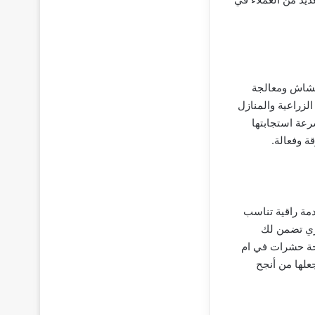
عشاش ومعالجة
الزراعية والمنازل
عة استجابتها
ة وفعالة.
مة راقية تناسب
حري تضمن لك
ة حشرات في ام
علها من أنجح