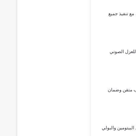
مع تنفيذ جميع
للعزل الصوتي
مختلف أنواعه (خشبي، HDF، PVC)، مع تشطيب متقن وضمان
لبيتومين والبولي