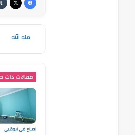
منه الله
مقالات ذات ص
اصباغ في ابوظبي