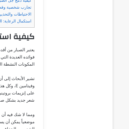
كيفية دمج جل الصبا
تجارب شخصية وقصص
الاحتياطات والتحذي
استكمال الرعاية: ا
كيفية استخ
يعتبر الصبار من أقد
فوائده العديدة التي
المكونات النشطة ا
وفيتامين E
على إنزيمات بروتيني
شعر جديد بشكل ص
ومما لا شك فيه أن ا
موضعياً يمكن أن يس
الشعر من الجفاف وال