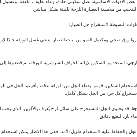
ى بعض الأدوات الأساسية: نصل سكيني حادة، وعاء نظيف، ملعقة، وغسول لج
ت للتجنب من ملامسة العصارة اللزجة للنبتة بشكل مباشر.
الخطوات البسيطة لاستخراج جل الصبار:
روا ورق صحي ومكتمل النمو من نبات الصبار. ينبغي غسل الورقة جيدًا لإزال
استخدموا السكين لإزالة الحواف الشرشرية للورقة، ثم قطعوها إل
ستخدام السكين، قوموا بقطع الجل من الورقة بدقة، وأفرغوا الجل في الو
 استخراج كل جزء من الجل بشكل كامل.
قد يحتوي الجل المستخرج على سائل لزج يُعرف بالألوين، الذي يجب ال
ء بارد لبضع دقائق.
 الجل والحفاظ عليه لاستخدام طويل الأمد، ففي هذا الإطار يمكن استخدام