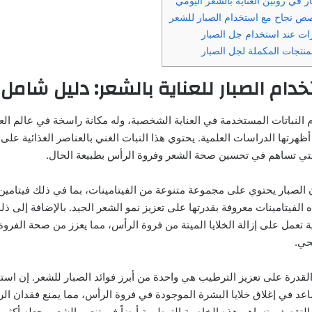
ر في روتين العناية بالشعر اليومي
 نجاح مع استخدام الصبار للشعر
رات عند استخدام جل الصبار
لمنتجات المكملة لجل الصبار
دام الصبار للعناية بالشعر: دليل شامل
م النباتات المستخدمة في العناية الشخصية، وله مكانة راسخة في عالم الع
 أظهرتها الدراسات العلمية. يحتوي هذا النبات الغني بالعناصر الغذائية ع
لتي تساهم في تحسين صحة الشعر وفروة الرأس بطبيعة الحال.
، وكل هذه الفيتامينات معروفة بقدرتها على تعزيز نمو الشعر الجيد. بالإضافة إلى 
ة تعمل على إزالة الخلايا الميتة من فروة الرأس، مما يعزز من صحة الفروة
حي.
لقدرة على تعزيز الترطيب هي واحدة من أبرز فوائد الصبار للشعر. إن است
اعد في إغلاق خلايا البشرة الموجودة في فروة الرأس، مما يمنع فقدان ال
تقصف. تساهم هذه الخاصية الترطيبية أيضاً في تنعيم الشعر وجعله أكثر لمع