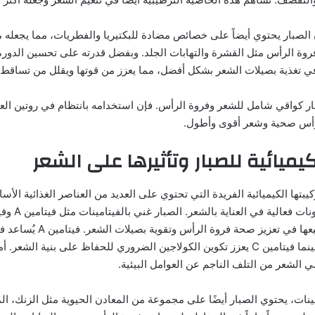
 الصبار يحتوي أيضاً على خصائص مضادة للبكتيريا والفطريات، مما يجعله م
روة الرأس مثل القشرة والتهابات الجلد. وبفضل قدرته على تحسين الدورة 
 في تغذية بصيلات الشعر بشكل أفضل، مما يعزز من قوتها ويقلل من تساقط 
ار كواقي شامل للشعر وفروة الرأس. فإن استخدامه بانتظام في روتين العن
رأس صحية وشعر أقوى وأطول.
كيميائية للصبار وتأثيرها على الشعر
ركيبتها الكيميائية الفريدة التي تحتوي على العديد من العناصر الغذائية الأس
E، والتي تساهم جميعها في تعزيز صحة فر
 الشعر من التلف الناجم عن العوامل البيئية.
مينات، يحتوي الصبار أيضًا على مجموعة من المعادن الحيوية مثل الزنك، ال