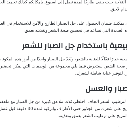
 الثلاجة حيث يبقى طازجًا لمدة تصل إلى أسبوع. بإمكانكم كذلك تجميد ال
دام لاحق.
، يمكنك ضمان الحصول على جل الصبار الطازج والآمن للاستخدام في العن
 العديدة التي تساعد في تحسين صحة الشعر وتغذيته بعمق.
ية باستخدام جل الصبار للشعر
ية خيارًا فعّالًا للعناية بالشعر، ويُعَدّ جل الصبار واحدًا من أبرز هذه المكونات
زز صحة الشعر. نستعرض فيما يلي مجموعة من الوصفات التي يمكن تحضيره
، لتوفير عناية شاملة لشعرك.
صبار والعسل
ليًا لترطيب الشعر الجاف. اخلطي ثلاث ملاعق كبيرة من جل الصبار مع ملعق
الطبيعي. ضعي المزيج على شعرك من الجذور حتى ال
المزيج على ترطيب الشعر بعمق وتغذيته.