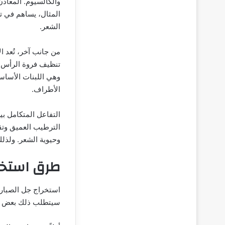
والكالسيوم. المعادن
المثال، يساهم في ت
الشعر.
من جانب آخر، تُعد ا
تنظيف فروة الرأس وإ
وهي اللبنات الأساسي
الأطراف.
التفاعل المتكامل بي
الترطيب العميق وتقو
وحيوية الشعر. ولذلك،
طرق استخرا
استخراج جل الصبار 
سيتطلب ذلك بعض الأ