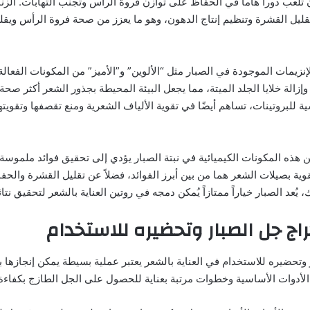
 تلعب دوراً هاماً في الحفاظ على توازن فروة الرأس وتجنب التهابات. الز
قليل القشرة وتنظيم إنتاج الدهون، وهو ما يعزز من صحة فروة الرأس ويق
لإنزيمات الموجودة في الصبار مثل “الألوين” و”الأميز” من المكونات الفعال
زالة خلايا الجلد الميتة، مما يجعل البيئة المحيطة بجذور الشعر أكثر صحة.
ة للبروتينات، تساهم أيضًا في تقوية الألياف الشعرية ومنع تقصفها وتقويت
ن هذه المكونات الكيميائية في نبتة الصبار يؤدي إلى تحقيق فوائد ملموسة ل
ية بصيلات الشعر هما من بين أبرز الفوائد، فضلاً عن تقليل القشرة والح
 يُعد الصبار خياراً ممتازاً يُمكن دمجه في روتين العناية بالشعر لتحقيق نتا
ج جل الصبار وتحضيره للاستخدام
وتحضيره للاستخدام في العناية بالشعر يعتبر عملية بسيطة يمكن إنجازها 
دوات الأساسية وخطوات مرتبة بعناية للحصول على الجل الطازج بكفاءة.