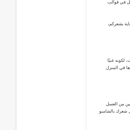
جل في قوالب
اية بشعركم،
، لكونه غنيًا
ا في المنزل
تين من العسل
أطراف واتركيه لمدة 30 دقيقة قبل غسل شعرك بالشامبو