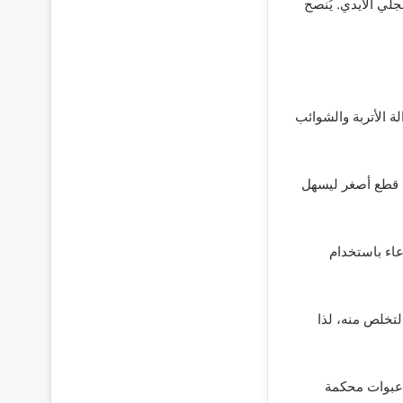
لي الأيدي. يُنصح
ة الأتربة والشوائب
ى قطع أصغر ليسهل
عاء باستخدام
تخلص منه، لذا
 عبوات محكمة