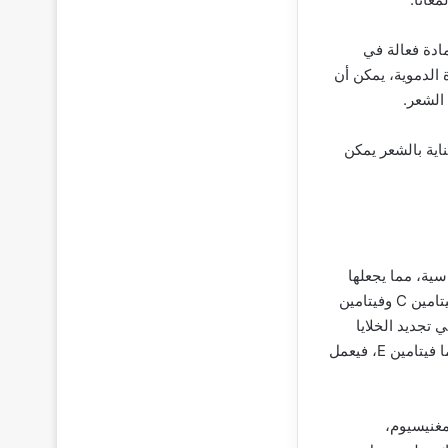
ادة فعالة في
الدموية، يمكن أن
الشعر.
اية بالشعر يمكن
اسية، مما يجعلها
واحدة من أكثر المكونات فعالية في العناية بالشعر. الصبار غني بالفيتامينات مثل فيتامين A وفيتامين C وفيتامين
وة الرأس وتقوية بصيلات الشعر. فيتامين A يُساعد في تجديد الخلايا
وتحفيز نمو الشعر، بينما فيتامين C يعزز تكوين الكولاجين الضروري للحفاظ على بنية الشعر. أما فيتامين E، فيعمل
مغنيسيوم،