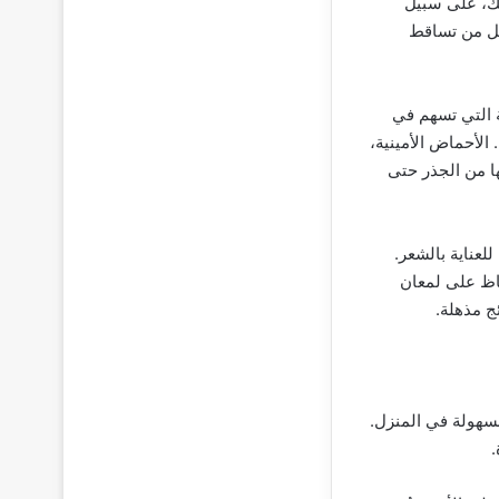
نك، على سبيل
لل من تساقط
ة التي تسهم في
 الأحماض الأمينية،
ها من الجذر حتى
لعناية بالشعر.
فاظ على لمعان
ئج مذهلة.
بسهولة في المنزل.