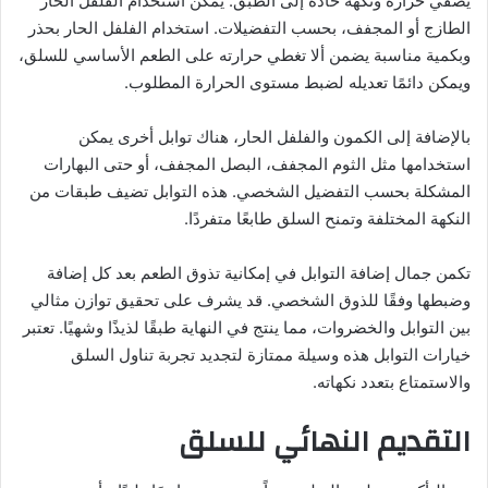
يضفي حرارة ونكهة حادة إلى الطبق. يمكن استخدام الفلفل الحار
الطازج أو المجفف، بحسب التفضيلات. استخدام الفلفل الحار بحذر
وبكمية مناسبة يضمن ألا تغطي حرارته على الطعم الأساسي للسلق،
ويمكن دائمًا تعديله لضبط مستوى الحرارة المطلوب.
بالإضافة إلى الكمون والفلفل الحار، هناك توابل أخرى يمكن
استخدامها مثل الثوم المجفف، البصل المجفف، أو حتى البهارات
المشكلة بحسب التفضيل الشخصي. هذه التوابل تضيف طبقات من
النكهة المختلفة وتمنح السلق طابعًا متفردًا.
تكمن جمال إضافة التوابل في إمكانية تذوق الطعم بعد كل إضافة
وضبطها وفقًا للذوق الشخصي. قد يشرف على تحقيق توازن مثالي
بين التوابل والخضروات، مما ينتج في النهاية طبقًا لذيذًا وشهيًا. تعتبر
خيارات التوابل هذه وسيلة ممتازة لتجديد تجربة تناول السلق
والاستمتاع بتعدد نكهاته.
التقديم النهائي للسلق