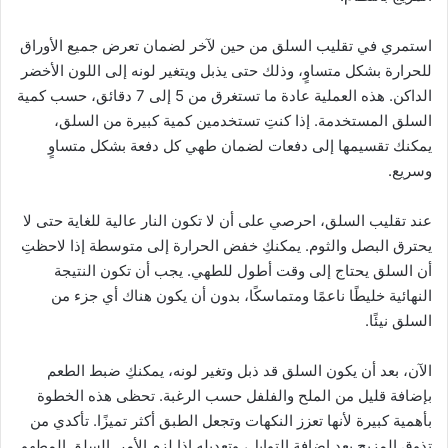
استمري في تقليب السلق من حين لآخر لضمان تعرض جميع الأوراق
للحرارة بشكل متساوٍ، وذلك حتى يذبل ويتغير لونه إلى اللون الأخضر
الداكن. هذه العملية عادة ما تستغرق من 5 إلى 7 دقائق، حسب كمية
السلق المستخدمة. إذا كنتِ تستخدمين كمية كبيرة من السلق،
يمكنك تقسيمها إلى دفعات لضمان طهي كل دفعة بشكل متساوٍ
وسريع.
عند تقليب السلق، احرصي على أن لا تكون النار عالية للغاية حتى لا
يحترق البصل والثوم. يمكنكِ خفض الحرارة إلى متوسطة إذا لاحظتِ
أن السلق يحتاج إلى وقت أطول للطهي. يجب أن تكون النتيجة
النهائية خليطًا ناعمًا ومتماسكًا، بدون أن يكون هناك أي جزء من
السلق نيئًا.
الآن، بعد أن يكون السلق قد ذبل وتغير لونه، يمكنكِ ضبط الطعم
بإضافة قليل من الملح والفلفل حسب الرغبة. تحظى هذه الخطوة
بأهمية كبيرة لأنها تعزز النكهات وتجعل الطبق أكثر تميزًا. تأكدي من
تذوق المزيج بعد إضافة التوابل، وتعديله إذا لزم الأمر. السلق المطهو