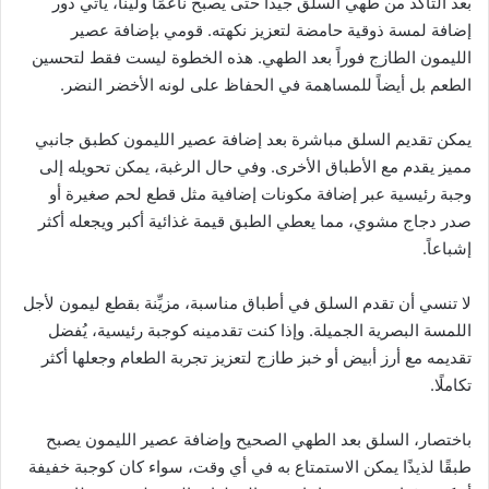
بعد التأكد من طهي السلق جيداً حتى يصبح ناعمًا ولينًا، يأتي دور
إضافة لمسة ذوقية حامضة لتعزيز نكهته. قومي بإضافة عصير
الليمون الطازج فوراً بعد الطهي. هذه الخطوة ليست فقط لتحسين
الطعم بل أيضاً للمساهمة في الحفاظ على لونه الأخضر النضر.
يمكن تقديم السلق مباشرة بعد إضافة عصير الليمون كطبق جانبي
مميز يقدم مع الأطباق الأخرى. وفي حال الرغبة، يمكن تحويله إلى
وجبة رئيسية عبر إضافة مكونات إضافية مثل قطع لحم صغيرة أو
صدر دجاج مشوي، مما يعطي الطبق قيمة غذائية أكبر ويجعله أكثر
إشباعاً.
لا تنسي أن تقدم السلق في أطباق مناسبة، مزيِّنة بقطع ليمون لأجل
اللمسة البصرية الجميلة. وإذا كنت تقدمينه كوجبة رئيسية، يُفضل
تقديمه مع أرز أبيض أو خبز طازج لتعزيز تجربة الطعام وجعلها أكثر
تكاملًا.
باختصار، السلق بعد الطهي الصحيح وإضافة عصير الليمون يصبح
طبقًا لذيذًا يمكن الاستمتاع به في أي وقت، سواء كان كوجبة خفيفة