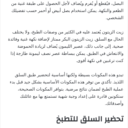
البصل، فيُقطع أو يُفرم ويُضاف لأجل الحصول على طبقة غنية من
الطعم والنكهة. يمكن استخدام بصل أبيض أو أحمر حسب تفضيلك
الشخصي.
زيت الزيتون يُعتمد عليه في الكثير من وصفات الطبخ، ولا يختلف
الحال مع السلق. زيت الزيتون البكر ممتاز لإضافة نكهة غنية وفائدة
صحية. إلى جانب ذلك، عصير الليمون يُضاف لزيادة الحموضة
والانتعاش في الطبق. يمكن ببساطة عصر نصف ليمونة طازجة إذا
كنت ترغبين في نكهة أقوى.
تبدو هذه المكونات بسيطة ولكنها أساسية لتحضير طبق السلق
اللذيذ. تأكدي من توفر هذه المكونات الأساسية بشكل جيد قبل بدء
عملية الطبخ لضمان نتائج مرضية. بتوافر المكونات الصحيحة،
ستكونين قادرة على إعداد وجبة شهية تستمتع بها مع عائلتك
وأصدقائك.
تحضير السلق للتطبخ