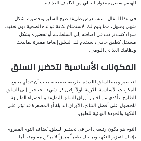
الهضم بفضل محتواه العالي من الألياف الغذائية.
في هذا المقال، سنستعرض طريقة طبخ السلق وتحضيره بشكل
شهي وسهل، مما يتيح لك الاستمتاع بكافة فوائده الصحية دون تعقيد.
سواء كنت ترغب في إضافته إلى السلطات، أو تحضيره بشكل
مستقل كطبق جانبي، سيقدم لك السلق إضافة مميزة لمائدتك
ونظامك الغذائي اليومي.
المكونات الأساسية لتحضير السلق
لتحضير وجبة السلق اللذيذة بطريقة صحيحة، يجب أن تبدأي بجمع
المكونات الأساسية اللازمة. أولاً وقبل كل شيء، تحتاجين إلى السلق
الطازج. تأكدي من اختيار أوراق السلق النظيفة والخضراء الطازجة
للحصول على أفضل النتائج. الأوراق الذابلة أو المصفرة قد تؤثر على
النكهة والجودة النهائية للطبق.
الثوم هو مكون رئيسي آخر في تحضير السلق. يُضاف الثوم المفروم
بإتقان لتعزيز النكهة ويمنحك طعماً مميزاً لا يمكن مقاومته. أما