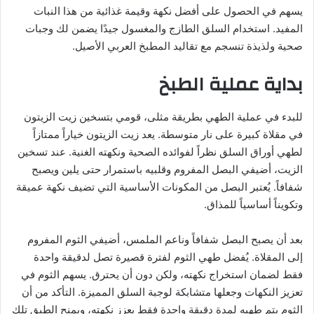
يسهم في الحصول على أفضل نكهة وقيمة غذائية من هذا النبات
المفيد. استخدام السلق الطازج والمغسول جيدًا يضمن لك وجبات
صحية ولذيذة تنسجم مع تقاليد المطبخ العربي الأصيل.
بداية عملية الطبخ
للبدء في عملية الطهي بطريقة مثلى، قومي بتسخين زيت الزيتون
في مقلاة كبيرة على نار متوسطة. يعد زيت الزيتون خياراً ممتازاً
لطهي أوراق السلق نظراً لفوائده الصحية ونكهته الغنية. عند تسخين
الزيت، أضيفي البصل المفروم وقلبيه باستمرار حتى يلين ويصبح
شفافاً. يُعتبر البصل من المكونات الأساسية التي تضيف نكهة عميقة
وتكويناً أساسياً للمذاق.
بعد أن يصبح البصل شفافاً وناعم الملمس، أضيفي الثوم المفروم
إلى المقلاة. يُفضل طهي الثوم لفترة قصيرة تصل لدقيقة واحدة
فقط لضمان استخراج نكهته، ولكن دون أن يحترق. يسهم الثوم في
تعزيز النكهات وجعلها متشابكة لوجبة السلق المميزة. التأكد من أن
الثوم يتم طهيه لمدة دقيقة واحدة فقط يعزز نكهته، ويمنح الطبق تلك