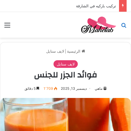
تركيب باركيه في أبوظبي
بحث عن
الق
الرئيسية
|
لايف ستايل
لايف ستايل
فوائد الجزر للجنس
ماهي
ديسمبر 13, 2025
1٬709
5 دقائق