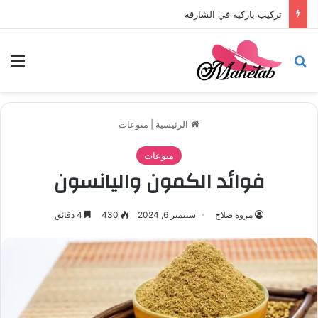
تركيب باركيه في أبوظبي
بحث عن
الق
الرئيسية
|
منوعات
منوعات
فوائد الكمون واليانسون
مروة صلاح
سبتمبر 6, 2024
430
4 دقائق