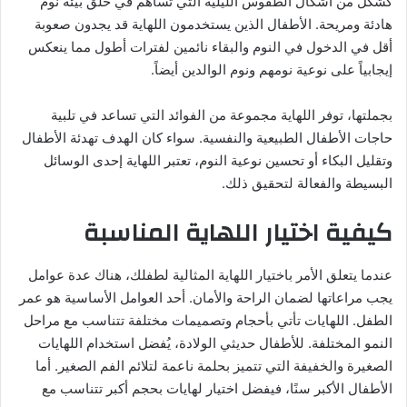
كشكل من أشكال الطقوس الليلية التي تساهم في خلق بيئة نوم
هادئة ومريحة. الأطفال الذين يستخدمون اللهاية قد يجدون صعوبة
أقل في الدخول في النوم والبقاء نائمين لفترات أطول مما ينعكس
إيجابياً على نوعية نومهم ونوم الوالدين أيضاً.
بجملتها، توفر اللهاية مجموعة من الفوائد التي تساعد في تلبية
حاجات الأطفال الطبيعية والنفسية. سواء كان الهدف تهدئة الأطفال
وتقليل البكاء أو تحسين نوعية النوم، تعتبر اللهاية إحدى الوسائل
البسيطة والفعالة لتحقيق ذلك.
كيفية اختيار اللهاية المناسبة
عندما يتعلق الأمر باختيار اللهاية المثالية لطفلك، هناك عدة عوامل
يجب مراعاتها لضمان الراحة والأمان. أحد العوامل الأساسية هو عمر
الطفل. اللهايات تأتي بأحجام وتصميمات مختلفة تتناسب مع مراحل
النمو المختلفة. للأطفال حديثي الولادة، يُفضل استخدام اللهايات
الصغيرة والخفيفة التي تتميز بحلمة ناعمة لتلائم الفم الصغير. أما
الأطفال الأكبر سنًا، فيفضل اختيار لهايات بحجم أكبر تتناسب مع