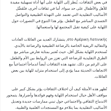
في بعض الثقافات، يُنظر إلى اللهاية على أنها أداة تسهيلية مفيدة
للأهل والأطفال على حد سواء، أما في ثقافات أخرى، فتُفَضَّل
الأساليب التقليدية التي تعتمد على التهدئة الطبيعية والتواصل
الجسدي المباشر مع الطفل. يؤثر هذا التنوع في التصورات حول
اللهاية على كيفية تقبل المجتمع لها واستعمالها.
στο Αμέρικη Λατινικής, يتتشارك العديد من العائلات العادات
والتقاليد الريفية الخاصة بالرضاعة الطبيعية والرضاعة بالأيدي.
تُستخدم اللهاية بشكل أقل، حيث تُعتبر بمثابة تعارض مباشر مع
الطرق التقليدية للرضاعة التي تعزز من الروابط بين الأم والطفل.
على الرغم من ذلك، تشهد هذه الثقافات أيضاً اندماجاً اجتماعياً مع
الاتجاهات الحديثة مما يؤدي إلى استخدام متزايد للهاية بين بعض
العائلات.
تُظهر هذه الأمثلة كيف أن اختلاف الثقافات يؤثر بشكل كبير على
مواقف الأهل حيال استخدام اللهاية وفهم فوائدها وأضرارها. يتمحور
الاندماج الثقافي والاجتماعي حول تبني ممارسات جديدة وتعديل
الأساليب التقليدية بما يتلاءم مع المستجدات العلمية والطبية،