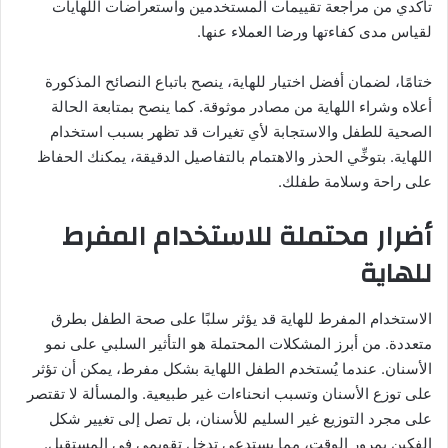
تأكدي من مراجعة تقييمات المستخدمين واستعراضات اللهايات
لقياس مدى كفاءتها ورضا العملاء عنها.
ختامًا، لضمان أفضل اختيار للهاية، ينصح باتباع النصائح المذكورة
أعلاه وشراء اللهاية من مصادر موثوقة. كما ينصح بمتابعة الحالة
الصحية للطفل والاستجابة لأي تغيرات قد تظهر بسبب استخدام
اللهاية. بتوخِّي الحذر والاهتمام بالتفاصيل الدقيقة، يمكنك الحفاظ
على راحة وسلامة طفلك.
أضرار محتملة للاستخدام المفرط
للهاية
الاستخدام المفرط للهاية قد يؤثر سلبًا على صحة الطفل بطرق
متعددة. من أبرز المشكلات المحتملة هو التأثير السلبي على نمو
الأسنان. عندما يُستخدم الطفل اللهاية بشكل مفرط، يمكن أن تؤثر
على توزع الأسنان وتسبب انحناءات غير طبيعية. والمسألة لا تقتصر
على مجرد التوزيع غير السليم للأسنان، بل تصل إلى تغيير شكل
الفكين بمرور الوقت، مما يستدعي تدخل تقويمي في المستقبل.