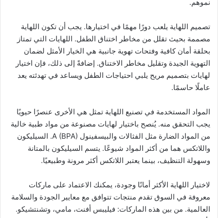
نموهم.
تصميم اللهاية يلعب دورًا مهمًا في اختيارها. يجب أن تكون اللهاية
مصممة بحيث تقلل من مخاطر اختناق الطفل. اللهايات التي تمتاز
بحلقة أمان كافية وفتحات تهوية جانبية هي الخيار الأمثل لضمان
التهوية الجيدة وتقليل مخاطر الاختناق. إضافةً إلى ذلك، فإن اختيار
لهايات بتصميم مريح يلبي احتياجات الطفل ويساعد في تهدئته يعد
عاملًا حاسمًا.
المواد المستخدمة في تصنيع اللهاية تمثل هي الأخرى عنصرًا حيويًا
يجب التحقق منه. يُنصح باختيار لهايات مصنوعة من مواد طبية خالية
من المواد الضارة مثل الفثالات والبيسفينول A (BPA). السيليكون
واللاتكس هما من أكثر المواد شيوعًا. يتسم السيليكون بالمتانة
وسهولة التنظيف، بينما يعتبر اللاتكس أكثر مرونة وطبيعيًا.
لاختيار اللهاية الأكثر أمانًا وجودة، يمكنك الاعتماد على ماركات
معروفة في السوق تقدم منتجات تتوافق مع معايير الجودة والسلامة
العالمية. من بين هذه الماركات: فيليبس أفنت، مامي، وتشنتشيكو.