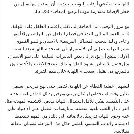
اللهاية خاصةً في أوقات النوم، حيث ثبت أن استخدامها يقلل من
خطر الإصابة بمتلازمة موت الرضع المفاجئ (SIDS).
مع مرور الوقت، تبدأ الحاجة إلى تقليل اعتماد الطفل على اللهاية.
يُعتبر العمر المثالي للبدء في فطام الطفل عن اللهاية بين 6 أشهر
وعام، وذلك لتجنب المشاكل المرتبطة بالأسنان والنمو الفموي.
تشير الدراسات إلى أن الاستمرار في استخدام اللهاية بعد السنة
الأولى يمكن أن يؤدي إلى بعض التأثيرات السلبية على نمو الأسنان،
مثل قضم الأسنان وتشوه الفك. ولذلك، ينصح الأطباء والأخصائيون
بالتدريج في تقليل استخدام اللهاية خلال هذه الفترة.
لتسهيل عملية الفطام عن اللهاية، يُفضل تبني نهج تدريجي يشمل
تقليل وقت استخدامها بشكل يومي وتوفير بدائل للطفل لمساعدته
على التكيف. يمكن للأهل استبدال اللهاية ببعض الأنشطة المهدئة مثل
القراءة أو اللعب بلعبة مفضلة، مما يساعد الطفل على الاعتياد على
عدم وجود اللهاية تدريجيًا. بالإضافة إلى ذلك، من المهم تقديمط
الاهتمام والدعم النفسي للطفل خلال هذه المرحلة لضمان انتقاله
بسلاسة.