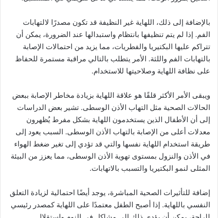
بالإضافة إلى ذلك، اللهاية غير النظيفة قد تكون مصدرًا لالتهابات
الفم. إذا لم يتم تنظيفها بانتظام واستبدالها عند الضرورة، يمكن أن
تتراكم عليها البكتيريا والفطريات، مما يزيد من احتمالات الإصابة
بالتهابات الفم واللثة. الأمر يتطلب بالتالي مراقبة مستمرة للحفاظ
على نظافة اللهاية وصلاحيتها للاستخدام.
ويبقى الأمر الأكثر قلقًا هو علاقة اللهاية بزيادة مخاطر الإصابة ببعض
الحالات الصحية مثل التهاب الأذن الوسطى. تشير بعض الدراسات
إلى أن الأطفال الذين يستخدمون اللهاية بشكل مفرط يُظهرون
معدلات أعلى من الإصابة بالتهاب الأذن الوسطى. السبب يعود إلى
طريقة استخدام اللهاية نفسها والتي قد تؤدي إلى تغير ضغط الهواء
في الأذن والنزول بمستوى تهوية الأذن الوسطى، مما يعزز من البيئة
المثلى لنمو البكتيريا والتسبب بالاتهابات.
إضافة للتأثيرات الصحية المباشرة، يوجد أيضًا احتمالية لزيادة التعلق
النفسي باللهاية. إذا أصبح الطفل معتمدًا على اللهاية كمصدر رئيسي
للراحة، يمكن أن يؤدي ذلك إلى مشاكل في النوم واستقلال