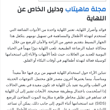
مجلة ماهيتاب
ودليل الخاص عن
اللهاية
فوائد وأضرار اللهاية، تعتبر اللهاية واحدة من الأدوات الشائعة التي
تُستخدم لتهدئة الأطفال والمساهمة في تسهيل نومهم. يتكفل هذا
الجهاز البسيط بتقديم شعور من الراحة والأمان للرضع من خلال
محاكاة عملية الرضاعة الطبيعية. تلعب اللهاية دورًا مهماً في الحياة
اليومية للعديد من العائلات، حيث تلجأ الأمهات والآباء إلى استخدامها
كوسيلة فعالة لتهدئة أطفالهم في أوقات البكاء أو القلق.
تتباين الآراء حول استخدام اللهاية فمنهم من يرى فيها حلاً مفيداً
ومناسباً، بينما يعتبرها آخرون مصدر قلق محتمل. التوجهات الحديثة
في الطب والتربية تفيد بأن اللهاية قد تكون مفيدة في بعض الحالات
إذا استُخدمت باعتدال وبطريقة صحيحة. الأبحاث تشير إلى أن اللهاية
قد تساهم في تقليل مخاطر ظاهرة متلازمة الموت المفاجئ للرضع
(SIDS) عند استخدامها أثناء النوم. إلى جانب ذلك، يمكن أن تساعد
اللهاية في تحسين القدرة على النوم المستمر وتهدئة الأطفال الذين