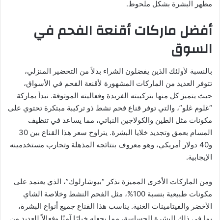
مظهر البشرة بشكل ملحوظ.
أفضل ماركات أقنعة الفحم في
السوق
بالنسبة لأولئك الذين يفضلون الشراء بدلاً من التحضير المنزلي،
تتوفر العديد من الماركات المشهورة لأقنعة الفحم في الأسواق،
حيث يتميز كل منها بتركيبته الفريدة وفعاليته الموثوقة. نبدأ بماركة
“غلوم غلو”، والتي توفر قناع فحم نشط ذو تركيبة مبتكرة تحتوي على
مكونات مثل الطين والكولاجين النباتي، مما يساعد في تنظيف
المسام بعمق وتجديد خلايا البشرة. يتراوح سعر هذا القناع بين 30
و40 دولار أمريكي، وهو معروف بنتائجه المذهلة وتجارب مستخدمينه
الإيجابية.
ومن الماركات الأخرى المميزة نذكر “بيوشارلوك”، الذي يعتمد على
مكونات طبيعية بنسبة 100%، مثل الفحم النشط وخلاصة الشاي
الأخضر والفيتامينات الغنية. يناسب هذا القناع جميع أنواع البشرة،
بما في ذلك البشرة الحساسة، مما يجعله خيارًا آمنًا وفعالاً للعديد من