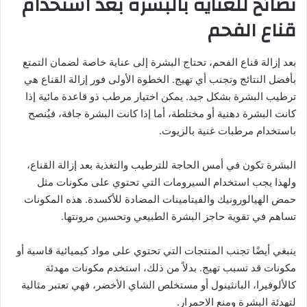
نصائح للعناية بالبشرة بعد استخدام
قناع الفحم
بعد إزالة قناع الفحم، تحتاج البشرة إلى عناية خاصة لضمان التمتع
بأفضل النتائج وتجنب أي تهيج. الخطوة الأولى فور إزالة القناع هي
ترطيب البشرة بشكل جيد. يمكن اختيار مرطب ذو قاعدة مائية إذا
كانت البشرة دهنية أو مختلطة، أما إذا كانت البشرة جافة، فيُنصح
باستخدام مرطبات غنية بالزيوت.
البشرة تكون في أمس الحاجة للترطيب والتغذية بعد إزالة القناع،
ولهذا يجب استخدام السيرومات التي تحتوي على مكونات مثل
حمض الهيالورونيك والفيتامينات المضادة للأكسدة. هذه المكونات
تساهم في تقوية حاجز البشرة الطبيعي وتحسين مرونتها.
ينبغي أيضًا تجنب المنتجات التي تحتوي على مواد كيميائية قاسية أو
مكونات قد تسبب تهيج. بدلاً من ذلك، استخدم مكونات مهدئة
كالألوفيرا، البانثينول أو مستخلص الشاي الأخضر، فهي تعتبر مثالية
لتهدئة البشرة ومنع الاحمرار.