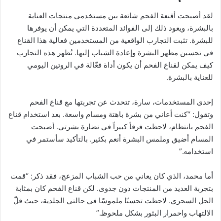
لقد أصبحت أقنعة الفحم شائعة بين مستخدمي منتجات العناية
بالبشرة، ويعود ذلك إلى الفوائد المتعددة التي يمكن أن يوفرها
للبشرة. تثبت التجارب الواقعية من المستخدمين فعالية هذا القناع
في تحسين مظهر البشرة وإعادة الشباب إليها. تُظهر هذه التجارب
كيف يمكن لقناع الفحم أن يكون أداة فعّالة في الروتين اليومي
للعناية بالبشرة.
إحدى المستخدمات، سارة، تتحدث عن تجربتها مع قناع الفحم
وتقول: “كنت أعاني من بشرة باهتة ومسام واسعة. بعد استخدام قناع
الفحم بانتظام، لاحظت فرقاً كبيراً في نضارة بشرتي. أصبحت
المسام أضيق وملمس البشرة أنعم بكثير. بالتأكيد سأستمر في
استخدامه.”
أما محمد، الذي كان يعاني من حب الشباب المزعج، فقد ذكر: “قمت
بتجربة العديد من المنتجات دون جدوى. لكن قناع الفحم كان بمثابة
الحل السحري. لاحظت تحسنًا ملموسًا في حالتي الجلدية، حيث قلّ
الالتهاب واحمرار البثور بشكل ملحوظ.”