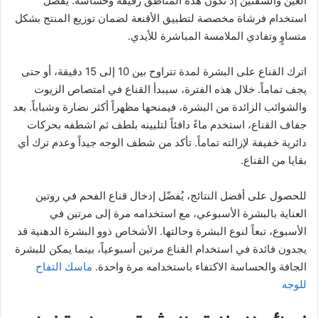
العين والشفتين إذ تكون هذه المناطق رقيقة وحساسة. يفضل
استخدام فرشاة مخصصة لتطبيق الأقنعة لضمان توزيع المنتج بشكل
متساوٍ وتفادي الملامسة المباشرة للأيدي.
اترك القناع على البشرة لمدة تتراوح بين 10 إلى 15 دقيقة، أو حتى
يجف تماماً. خلال هذه الفترة، سيبدأ القناع في امتصاص الزيوت
والشوائب الزائدة من البشرة، فيمنحها مظهراً أكثر نضارة وشباباً. بعد
جفاف القناع، استخدم ماءً دافئاً لتليينه بلطف ثم اشطفه بحركات
دائرية خفيفة لإزالته تماماً. تأكد من شطف الوجه جيداً وعدم ترك أي
بقايا من القناع.
للحصول على أفضل النتائج، يُفضّل إدخال قناع الفحم في روتين
العناية بالبشرة الأسبوعي، مع استخدامه مرة إلى مرتين في
الأسبوع، تبعاً لنوع البشرة وحالتها. الأشخاص ذوو البشرة الدهنية قد
يجدون فائدة في استخدام القناع مرتين أسبوعياً، بينما يمكن للبشرة
الجافة والحساسة الاكتفاء باستخدامه مرة واحدة.
ماسك التفاح
للوجه