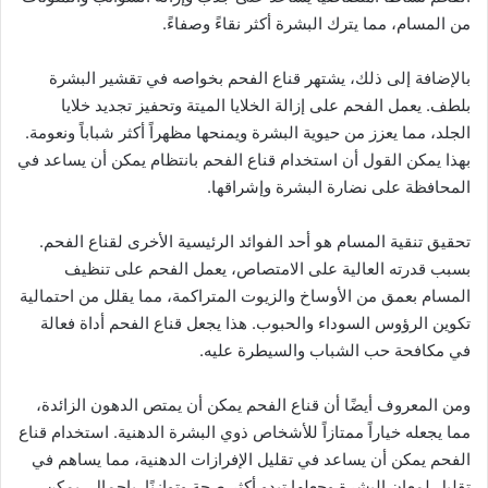
من المسام، مما يترك البشرة أكثر نقاءً وصفاءً.
بالإضافة إلى ذلك، يشتهر قناع الفحم بخواصه في تقشير البشرة
بلطف. يعمل الفحم على إزالة الخلايا الميتة وتحفيز تجديد خلايا
الجلد، مما يعزز من حيوية البشرة ويمنحها مظهراً أكثر شباباً ونعومة.
بهذا يمكن القول أن استخدام قناع الفحم بانتظام يمكن أن يساعد في
المحافظة على نضارة البشرة وإشراقها.
تحقيق تنقية المسام هو أحد الفوائد الرئيسية الأخرى لقناع الفحم.
بسبب قدرته العالية على الامتصاص، يعمل الفحم على تنظيف
المسام بعمق من الأوساخ والزيوت المتراكمة، مما يقلل من احتمالية
تكوين الرؤوس السوداء والحبوب. هذا يجعل قناع الفحم أداة فعالة
في مكافحة حب الشباب والسيطرة عليه.
ومن المعروف أيضًا أن قناع الفحم يمكن أن يمتص الدهون الزائدة،
مما يجعله خياراً ممتازاً للأشخاص ذوي البشرة الدهنية. استخدام قناع
الفحم يمكن أن يساعد في تقليل الإفرازات الدهنية، مما يساهم في
تقليل لمعان البشرة وجعلها تبدو أكثر صحة وتوازنًا. بإجمال، يمكن