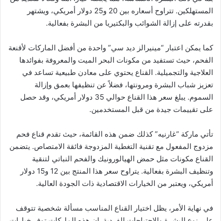
المستهلكين. تتراوح أسعاره بين 20 و25 دولار أمريكي، ويشتهر
بقدرته على إزالة الشوائب والبكتيريا من البشرة بفعالية.
كما يمكن اعتبار “مينيرالز ديد سي” واحدة من أفضل الماركات لأقنعة
الفحم، حيث تستفيد من مكونات البحر الميت والمعروفة بفوائدها
العلاجية والتجميلية. القناع يحتوي على معادن طبيعية تساعد في
تعزيز شباب البشرة ومرونتها، فضلاً عن تنظيفها بعمق وإزالة
السموم. يبلغ سعر هذا القناع حوالي 35 دولار أمريكي، وقد حصل
على تقييمات جيدة من قبل المستخدمين.
تأتي ماركة “غارنيه” كذلك ضمن هذه القائمة، حيث تقدم قناع فحم
مزدوج المفعول مع تقنية التغطية المزدوجة فائقة الامتصاص. يتضمن
القناع مكونات مثل حمض الهيالورونيك والفحم النباتي لتنقية
وتنظيف البشرة بفعالية. يتراوح سعر هذا المنتج بين 12 و15 دولار
أمريكي، ويعتبر من الخيارات الاقتصادية ذات الجودة العالية.
في نهاية الأمر، يظل اختيار القناع المناسب مسألة شخصية تتوقف
على نوع البشرة والاحتياجات الفردية. إن هذه الماركات توفر خيارات