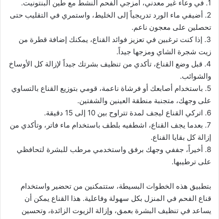
1. في وعاء غير معدني، امزجي الفحم النشط مع طين البنتونيت.
2. أضيفي ماء الورد تدريجياً إلى الخليط، واستمري في التقليب حتى
تحصلين على معجون ناعم.
3. إذا كنت ترغبين في تعزيز فوائد القناع، يمكنك إضافة قطرة من
زيت شجرة الشاي ومزجها جيداً.
4. قبل وضع القناع، تأكدي من تنظيف بشرتك جيداً لإزالة كل الأوساخ
والشوائب.
5. باستخدام أصابعك أو فرشاة ناعمة، قومي بتوزيع القناع بالتساوي
على وجهك، متجنبة منطقة العينين والشفتين.
6. اتركي القناع ليجف لمدة تتراوح بين 10 إلى 15 دقيقة.
7. بعدما يجف القناع، اشطفيه بلطف باستخدام ماء فاتر، وتأكدي من
إزالة كل بقايا القناع.
8. أخيراً، جففي وجهك برفق واستخدمي مرطب للبشرة لتحافظي
على ترطيبها.
بتطبيق هذه الخطوات البسيطة، ستتمكنين من تحضير واستخدام
قناع الفحم في المنزل بكل سهولة وفاعلية. هذا القناع يمكن أن
يساعد في تنظيف البشرة بعمق، وإزالة الزيوت الزائدة، وتحسين