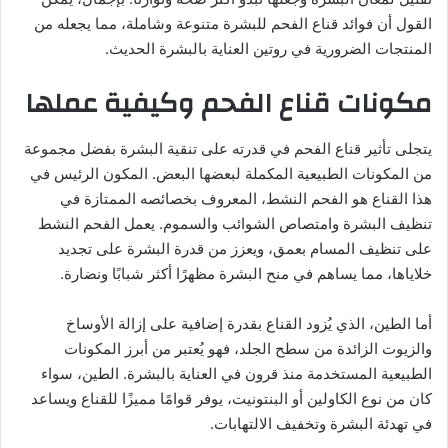
القول أن فوائد قناع الفحم للبشرة متنوعة وشاملة، مما يجعله من
المنتجات الضرورية في روتين العناية بالبشرة الحديث.
مكونات قناع الفحم وكيفية عملها
يتجلى تأثير قناع الفحم في قدرته على تنقية البشرة بفضل مجموعة
من المكونات الطبيعية المكملة لبعضها البعض. المكون الرئيس في
هذا القناع هو الفحم النشط، المعروف بخصائصه الممتازة في
تنظيف البشرة وامتصاص الشوائب والسموم. يعمل الفحم النشط
على تنظيف المسام بعمق، ويعزز من قدرة البشرة على تجديد
خلاياها، مما يساهم في منح البشرة مظهرًا أكثر شبابًا ونضارة.
أما الطين، الذي يُزود القناع بقدرة إضافية على إزالة الأوساخ
والزيوت الزائدة من سطح الجلد، فهو يُعتبر من أبرز المكونات
الطبيعية المستخدمة منذ قرون في العناية بالبشرة. الطين، سواء
كان من نوع الكاولين أو البنتونيت، يوفر قوامًا مميزًا للقناع ويساعد
في تهدئة البشرة وتخفيف الالتهابات.