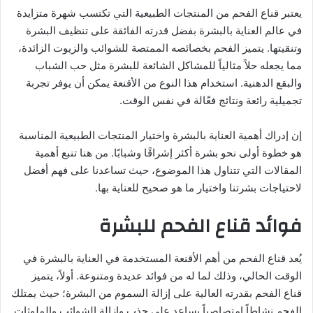
يعتبر قناع الفحم من المنتجات الطبيعية التي تكتسب شهرة متزايدة
في عالم العناية بالبشرة بفضل قدرته الفائقة على تنظيف البشرة
وتنقيتها. يتميز الفحم بخصائصه الممتصة للشوائب والزيوت الزائدة،
مما يجعله حلاً مثالياً للمشاكل الشائعة للبشرة مثل حب الشباب
والبقع الدهنية. استخدام هذا النوع من الأقنعة يمكن أن يوفر تجربة
تجميلية رائعة ونتائج فعّالة في نفس الوقت.
إن إدراك أهمية العناية بالبشرة واختيار المنتجات الطبيعية المناسبة
هو خطوة أولى نحو بشرة أكثر إشراقًا وشبابًا. من هنا تنبع أهمية
المقالات التي تتناول هذا الموضوع، حيث تساعدنا على فهم أفضل
لاحتياجات بشرتنا واختيار ما هو صحيح للعناية بها.
فوائد قناع الفحم للبشرة
يُعد قناع الفحم من أهم الأقنعة المستخدمة في العناية بالبشرة في
الوقت الحالي، وذلك لما له من فوائد عديدة ومتنوعة. أولاً، يتميز
قناع الفحم بقدرته العالية على إزالة السموم من البشرة؛ حيث يمتلك
الفحم نشاطاً امتصاصياً يساعد على جذب وإزالة الشوائب والملوثات