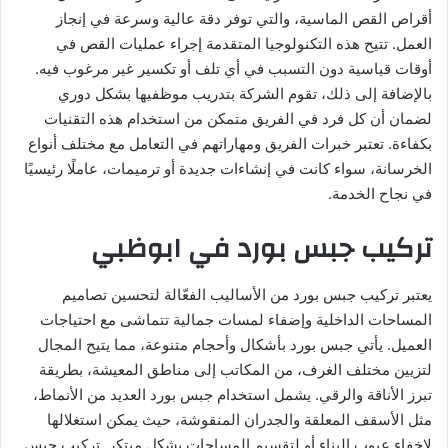
أقراص القص الماسية، والتي توفر دقة عالية وسرعة في إنجاز
العمل. تتيح هذه التكنولوجيا المتقدمة إجراء عمليات القص في
أوقات قياسية دون التسبب في أي تلف أو تكسير غير مرغوب فيه.
بالإضافة إلى ذلك، تقوم الشركة بتدريب موظفيها بشكل دوري
لضمان أن كل فرد في الفريق متمكن من استخدام هذه التقنيات
بكفاءة. تعتبر خبرات الفريق ومهاراتهم في التعامل مع مختلف أنواع
الخرسانة، سواء كانت في إنشاءات جديدة أو ترميمات، عاملًا رئيسيًا
في نجاح الخدمة.
تركيب جبس بورد في ابوظبي
يعتبر تركيب جبس بورد من الأساليب الفعّالة لتحسين تصاميم
المساحات الداخلية وإضفاء لمسات جمالية تتماشى مع احتياجات
العميل. يأتي جبس بورد بأشكال وأحجام متنوعة، مما يتيح المجال
لتزيين مختلف الغرف، من المكاتب إلى مناطق المعيشة، بطريقة
تبرز الأناقة والرقي. يشمل استخدام جبس بورد العديد من الأنماط،
مثل الأسقف المعلقة والجدران المنقوشة، حيث يمكن استغلالها
لإخفاء عيوب البناء أو لتقسيم المساحات بشكل مبتكر. تركيب جبس