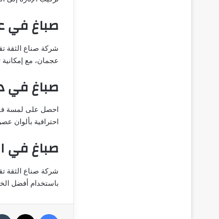
صباغ في ع
شركة صناع الثقة تق
عجمان، مع إمكانية تن
صباغ في د
احصل على لمسة فني
احترافية بألوان عصر
صباغ في ا
شركة صناع الثقة تق
باستخدام أفضل الخا
فيسبوك
‫X