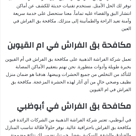
توفر لك الحل الأمثل. نستخدم تقنيات حديثة للكشف عن أماكن
انتشار البق والقضاء عليه تماماً. معنا ستحصل على خدمة سريعة
وآمنة تعيد الراحة والطمأنينة إلى منزلك. مكافحة بق الفراش في
العين
مكافحة بق الفراش في ام القيوين
تعمل شركة الفراشة الذهبية على مكافحة بق الفراش في أم القيوين
بخبرة طويلة وأدوات متطورة. نحن نهتم بتعقيم الأماكن المصابة
للتأكد من التخلص من جميع الحشرات وبيضها. هدفنا هو ضمان منزل
نظيف وصحي خالٍ من أي آثار لهذه الحشرة المزعجة. مكافحة بق
الفراش في ام القيوين
مكافحة بق الفراش في أبوظبي
في أبوظبي، تعتبر شركة الفراشة الذهبية من الشركات الرائدة في
مكافحة بق الفراش باحترافية عالية. نوفر حلولاً فعّالة تناسب المنازل
والفنادق والشقق السكنية. بفضل خبرتنا، نضمن لك نتائج مضمونة