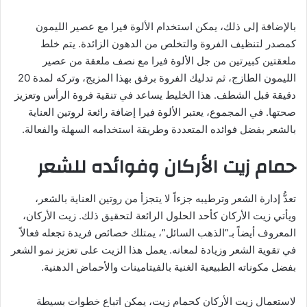
بالإضافة إلى ذلك، يمكن استخدام الألوة فيرا مع عصير الليمون
كمصدر لتنظيف الفروة والتخلص من الدهون الزائدة. يتم خلط
ملعقتين كبيرتين من جل الألوة فيرا مع نصف ملعقة من عصير
الليمون الطازج، ثم تدليك الفروة برفق بهذا المزيج، وتركه لمدة 20
دقيقة قبل الشطف. هذا الخليط يساعد في تنقية فروة الرأس وتعزيز
صحتها. في المجموع، يعتبر الألوة فيرا إضافة رائعة لروتين العناية
بالشعر بفضل فوائده المتعددة وطريقة استخدامه السهلة والفعالة.
حمام زيت الأركان وفوائده للشعر
تعدُّ إدارة الشعر وترطيبه جزءاً لا يتجزأ من روتين العناية بالشعر،
ويأتي زيت الأركان كأحد الحلول الرائعة لتحقيق ذلك. زيت الأركان،
المعروف أيضاً بـ”الذهب السائل”، يمتلك خصائص فريدة تجعله فعالاً
في تقوية الشعر وزيادة لمعانه. يعمل هذا الزيت على تعزيز نمو الشعر
بفضل مكوناته الطبيعية الغنية بالفيتامينات والأحماض الدهنية.
لاستعمال زيت الأركان كحمام زيت، يمكن اتباع خطوات بسيطة