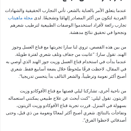
عندما يتعلق الأمر بالعناية بالشعر، تأتي التجارب الحقيقية والشهادات
الفردية لتكون من أكثر المصادر إلهامًا وتشجيعًا. لدى
مجلة ماهيتاب
تجارب رائعة لأفراد استخدموا الوصفات الطبيعية لترطيب شعرهم
ونجحوا في تحقيق نتائج مدهشة.
من بين هذه القصص، تروي لنا سارا تجربتها مع قناع العسل وجوز
الهند. تقول سارا: “عانيت من جفاف وتلف شعري لفترة طويلة.
عندما بدأت في استخدام قناع العسل وزيت جوز الهند الذي أوصي به
في المقال، لاحظت فرقًا ملحوظًا خلال بضعة أسابيع فقط. شعري
أصبح أكثر نعومة وترطيباً، والشعر التالف بدأ يتحسن تدريجيا”.
من ناحية أخرى، تشاركنا ليلي قصتها مع قناع الأفوكادو وزيت
الزيتون. تقول ليلي: “كنت أبحث عن علاج طبيعي يمكنني استعماله
بسهولة في المنزل. قررت تجربة قناع الأفوكادو وزيت الزيتون،
وتفاجأت بالنتائج. شعري أصبح أكثر لمعانًا ونعومة من ذي قبل، وحتى
أصدقائي لاحظوا الفرق”.