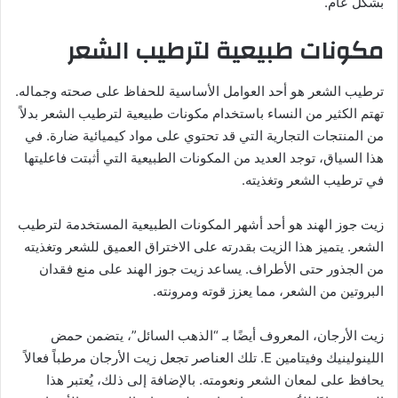
بشكل عام.
مكونات طبيعية لترطيب الشعر
ترطيب الشعر هو أحد العوامل الأساسية للحفاظ على صحته وجماله.
تهتم الكثير من النساء باستخدام مكونات طبيعية لترطيب الشعر بدلاً
من المنتجات التجارية التي قد تحتوي على مواد كيميائية ضارة. في
هذا السياق، توجد العديد من المكونات الطبيعية التي أثبتت فاعليتها
في ترطيب الشعر وتغذيته.
زيت جوز الهند هو أحد أشهر المكونات الطبيعية المستخدمة لترطيب
الشعر. يتميز هذا الزيت بقدرته على الاختراق العميق للشعر وتغذيته
من الجذور حتى الأطراف. يساعد زيت جوز الهند على منع فقدان
البروتين من الشعر، مما يعزز قوته ومرونته.
زيت الأرجان، المعروف أيضًا بـ “الذهب السائل”، يتضمن حمض
اللينولينيك وفيتامين E. تلك العناصر تجعل زيت الأرجان مرطباً فعالاً
يحافظ على لمعان الشعر ونعومته. بالإضافة إلى ذلك، يُعتبر هذا