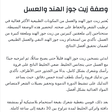
وصفة زيت جوز الهند والعسل
يُعتبر زيت جوز الهند والعسل من المكونات الطبيعية الأكثر فعالية في
ترطيب الشعر والحفاظ على صحته. لتحضير هذه الوصفة البسيطة،
ستحتاجين إلى ملعقتين كبيرتين من زيت جوز الهند وملعقة كبيرة من
العسل. تأكدي من استخدام زيت جوز الهند النقي والعسل الطبيعي
لضمان تحقيق أفضل النتائج.
ابدئي بتسخين زيت جوز الهند قليلاً حتى يصبح سائلًا، ثم امزجيه جيدًا
مع العسل حتى يتجانس الخليط. ضعي الخليط الناتج على فروة
رأسك وشعرك بشكل كامل، بدءًا من الجذور حتى الأطراف. تأكدي
من تدليك فروة رأسك بلطف لمدة خمس دقائق، حيث يساعد
التدليك على تنشيط الدورة الدموية وتحفيز بصيلات الشعر لامتصاص
المواد الغذائية بشكل أفضل.
بعد ذلك، قومي بتغطية شعرك بقبعة استحمام بلاستيكية أو بمنشفة
دافئة واتركي الخليط لمدة تتراوح بين 30 دقيقة إلى ساعة كاملة.