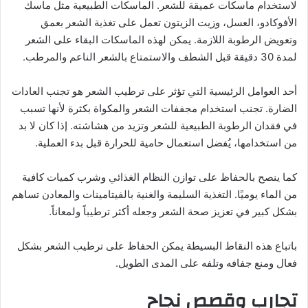
لاستخدام ماسكات عميقة للشعر. الماسكات الطبيعية مثل ماسك
الأفوكادو، العسل، وزيت الزيتون تعمل على تغذية الشعر بعمق
وتعويض الرطوبة اللازمة. يمكن لهذه الماسكات البقاء على الشعر
لمدة 30 دقيقة قبل الشطف والاستمتاع بالشعر الناعم والمرطب.
أحد العوامل الرئيسية التي تؤثر على ترطيب الشعر هو تجنب العادات
الضارة. تجنب استخدام مجففات الشعر والمكواة بكثرة لأنها تسبب
في فقدان الرطوبة الطبيعية للشعر وتزيد من هشاشته. إذا كان لا بد
من استخدامها، يُفضل استعمال حامية للحرارة قبل بدء العملية.
كما ينصح بالحفاظ على توازن النظام الغذائي وشرب كميات كافية
من الماء يوميًا. التغذية السليمة والغنية بالفيتامينات والمعادن تساهم
بشكل كبير في تعزيز صحة الشعر وجعله أكثر ترطيباً ولمعاناً.
باتباع هذه النقاط البسيطة يمكن الحفاظ على ترطيب الشعر بشكل
فعال ومنع جفافه وتلفه على المدى الطويل.
تجارب وقصص نجاح