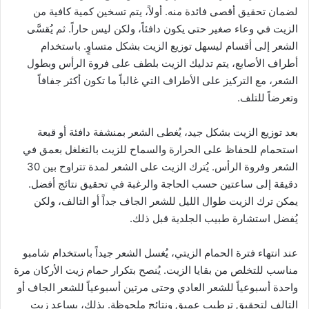
لضمان تحقيق أقصى فائدة منه. أولاً، يتم تسخين كمية كافية من
الزيت في وعاء صغير حتى يكون دافئاً، ولكن ليس حاراً. ثم يُقسَّى
الشعر إلى أقسام ليسهل توزيع الزيت بشكل متساوٍ. باستخدام
أطراف الأصابع، يتم تدليك الزيت بلطف على فروة الرأس وبطول
الشعر، مع التركيز على الأطراف التي غالباً ما تكون أكثر جفافاً
وتعرضاً للتلف.
بعد توزيع الزيت بشكل جيد، يُغطى الشعر بمنشفة دافئة أو قبعة
استحمام للحفاظ على الحرارة والسماح للزيت بالتغلغل بعمق في
الشعر وفروة الرأس. يُترك الزيت على الشعر لمدة تتراوح بين 30
دقيقة إلى ساعتين حسب الحاجة والرغبة في تحقيق نتائج أفضل.
يمكن ترك الزيت طوال الليل للشعر الجاف جداً أو التالف، ولكن
يُفضل استشارة طبيب الجلدية قبل ذلك.
عند انتهاء فترة الحمام الزيتي، يُغسل الشعر جيداً باستخدام شامبو
مناسب للتخلص من بقايا الزيت. يُنصح بتكرار حمام زيت الأركان مرة
واحدة أسبوعياً للشعر العادي وحتى مرتين أسبوعياً للشعر الجاف أو
التالف لتحقيق ترطيب عميق ونتائج ملحوظة. بذلك، يساعد زيت