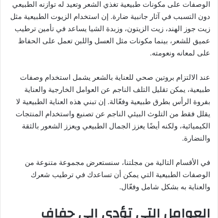
الوصفات على مكونات طبيعية تغذي الشعر وتعيد له توازنه الطبيعي
دون التسبب في آثار جانبية ضارة. إن استخدام الزيوت الطبيعية مثل
زيت جوز الهند، زيت الزيتون، وزبدة الشيا يساعد في تأمين ترطيب
عميق للشعر، بينما مكونات مثل العسل واللبن تعمل على الحفاظ
على لمعانه ونعومته.
عند الالتزام بروتين صحي للعناية بالشعر يشمل استخدام وصفات
طبيعية، يمكن تقليل التلف الناجم عن العوامل الخارجية والعناية
بفروة الرأس بطرق طبيعية وفعّالة. إن تبني هذه العناية الطبيعية لا
يقلل فقط من التلوث البيئي الناجم عن تصنيع واستخدام المنتجات
الكيميائية، ولكنه أيضًا يعزز الجمال الطبيعي ويعزز الشعور بالثقة
والنضارة.
في الأقسام التالية من مجلتنا، سنستعرض مجموعة متنوعة من
الوصفات الطبيعية التي يمكن أن تساعدك في ترطيب شعرك
والعناية به بشكل شامل وفعّال.
العوامل التي تؤدي إلى جفاف