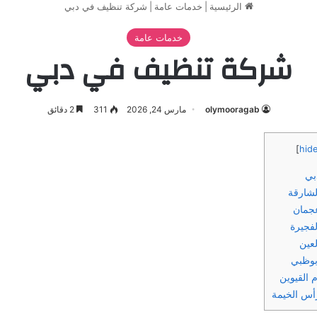
الرئيسية
|
خدمات عامة
|
شركة تنظيف في دبي
خدمات عامة
شركة تنظيف في دبي
olymooragab
مارس 24, 2026
311
2 دقائق
]
hid
بي
شارقة
جمان
فجيرة
عين
بوظبي
القيوين
س الخيمة